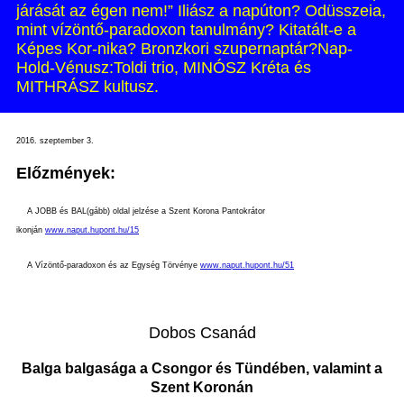
járását az égen nem!” Iliász a napúton? Odüsszeia,
mint vízöntő-paradoxon tanulmány? Kitatált-e a
Képes Kor-nika? Bronzkori szupernaptár?Nap-
Hold-Vénusz:Toldi trio, MINÓSZ Kréta és
MITHRÁSZ kultusz.
2016. szeptember 3.
Előzmények:
A JOBB és BAL(gább) oldal jelzése a Szent Korona Pantokrátor
ikonján
www.naput.hupont.hu/15
A Vízöntő-paradoxon és az Egység Törvénye
www.naput.hupont.hu/51
Dobos Csanád
Balga balgasága a Csongor és Tündében, valamint a
Szent Koronán