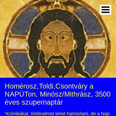
Homérosz,Toldi,Csontváry a
NAPÚTon, Minósz/Mithrász, 3500
éves szupernaptár
“Krónikákat, történelmet lehet hamisítani, de a Nap