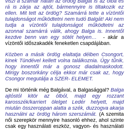
viszi a szamár hátán az ördög Balgát is az ólba és
rá is zárja az ajtót, bármennyire is tiltakozik ez
ellen. Mit tett az ördög? Szamárrá tette a vízöntői
tulajdonságot működtetni nem tudó Balgát! Aki nem
tudja a vízöntői tulajdonságot működtetni az
azonnal szamárrá válik, ahogy Balga is. Innentől
kezdve benn van egy sötét helyen…
- akár a
vízöntői időszakadék feneketlen csapdájában.
Közben a másik ördög elaltatja délben Csongort,
kinek Tündével kellett volna találkoznia. Úgy tűnik,
hogy innentől már a gonosz diadalmaskodott.
Mirigy boszorkány célja ekkor már csak az, hogy
Csongor megutálja a SZER- ELEMET.
De mi történik még Balgával, a Balgasággal?
Balga
ajtóstól kitör az ólból, majd egy rozzant
karosszék/karriert ölelget Ledér helyett, majd
miután összeroppan alatta a szék,
duzzogva akarja
használni az ördög három szerszámát.
(
A szemita
női szerepkör mennyire hasonló ehhez, ahol szinte
csak egy használati eszköz, vagyon- és használati