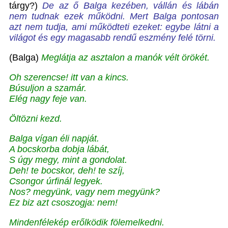
tárgy?)
De az ő Balga kezében, vállán és lábán
nem tudnak ezek működni. Mert Balga pontosan
azt nem tudja, ami működteti ezeket: egybe látni a
világot és egy magasabb rendű eszmény felé törni.
(Balga)
Meglátja az asztalon a manók vélt örökét.
Oh szerencse! itt van a kincs.
Búsuljon a szamár.
Elég nagy feje van.
Öltözni kezd.
Balga vígan éli napját.
A bocskorba dobja lábát,
S úgy megy, mint a gondolat.
Deh! te bocskor, deh! te szíj,
Csongor úrfinál legyek.
Nos? megyünk, vagy nem megyünk?
Ez biz azt csoszogja: nem!
Mindenfélekép erőlködik fölemelkedni.