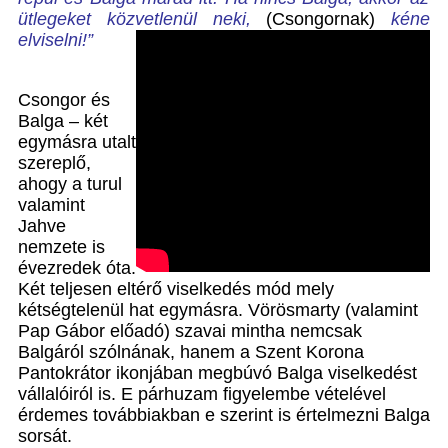
ütlegeket közvetlenül neki,
(Csongornak)
kéne
elviselni!”
Csongor és
Balga – két
egymásra utalt
szereplő,
ahogy a turul
valamint
Jahve
nemzete is
évezredek óta.
Két teljesen eltérő viselkedés mód mely
kétségtelenül hat egymásra. Vörösmarty (valamint
Pap Gábor előadó) szavai mintha nemcsak
Balgáról szólnának, hanem a Szent Korona
Pantokrátor ikonjában megbúvó Balga viselkedést
vállalóiról is. E párhuzam figyelembe vételével
érdemes továbbiakban e szerint is értelmezni Balga
sorsát.