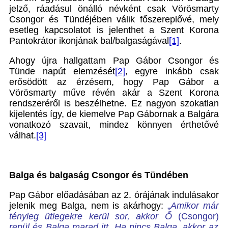
jelző, ráadásul önálló névként csak Vörösmarty
Csongor és Tündéjében válik főszereplővé, mely
esetleg kapcsolatot is jelenthet a Szent Korona
Pantokrátor ikonjának bal/balgaságával
[1]
.
Ahogy újra hallgattam Pap Gábor Csongor és
Tünde napút elemzését
[2]
, egyre inkább csak
erősödött az érzésem, hogy Pap Gábor a
Vörösmarty műve révén akár a Szent Korona
rendszeréről is beszélhetne. Ez nagyon szokatlan
kijelentés így, de kiemelve Pap Gábornak a Balgára
vonatkozó szavait, mindez könnyen érthetővé
válhat.
[3]
Balga és balgaság Csongor és Tündében
Pap Gábor előadásában az 2. órájának indulásakor
jelenik meg Balga, nem is akárhogy:
„
Amikor már
tényleg ütlegekre kerül sor, akkor Ő
(Csongor)
repül és Balga marad itt. Ha nincs Balga, akkor az