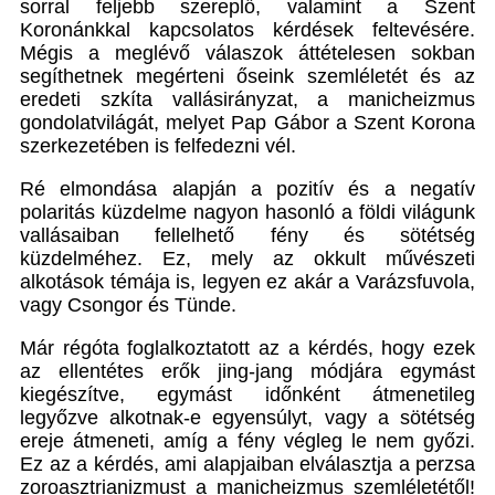
sorral feljebb szereplő, valamint a Szent
Koronánkkal kapcsolatos kérdések feltevésére.
Mégis a meglévő válaszok áttételesen sokban
segíthetnek megérteni őseink szemléletét és az
eredeti szkíta vallásirányzat, a manicheizmus
gondolatvilágát, melyet Pap Gábor a Szent Korona
szerkezetében is felfedezni vél.
Ré elmondása alapján a pozitív és a negatív
polaritás küzdelme nagyon hasonló a földi világunk
vallásaiban fellelhető fény és sötétség
küzdelméhez. Ez, mely az okkult művészeti
alkotások témája is, legyen ez akár a Varázsfuvola,
vagy Csongor és Tünde.
Már régóta foglalkoztatott az a kérdés, hogy ezek
az ellentétes erők jing-jang módjára egymást
kiegészítve, egymást időnként átmenetileg
legyőzve alkotnak-e egyensúlyt, vagy a sötétség
ereje átmeneti, amíg a fény végleg le nem győzi.
Ez az a kérdés, ami alapjaiban elválasztja a perzsa
zoroasztrianizmust a manicheizmus szemléletétől!