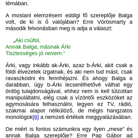
témában.
A mostani elemzésem eddigi fő szereplője Balga
volt, de ki is ő valójában? Erre Vörösmarty a
második felvonásban meg is adja a választ:
„
Aki csúfol,
Annak Balga, másnak Árki
Tisztességes jó nevem.”
Árki, vagy inkább ak-Árki, azaz b-Árki, akit csak a
földi élvezetek izgatnak, és aki nem tud mást, csak
ravaszkodni és fennhéjazni. És ahogy Balga a
darabban, úgy b-Árki lecserélhetővé válhat egy
ördög tulajdonságával, ehhez nem is kell túlzottan
manipuláltatni, elég csak a vízöntői eszközöket az
agymosására felhasználni, legyen ez TV, rádió,
szakmai alapot nélkülöző, de mégis hangzatos
monológok
[6]
a nemzeti értékek meggyalázásában.
De miért is fontos számunkra egy ilyen „mese” és
annak Balga szereplője? Erre Pap Gábor ad