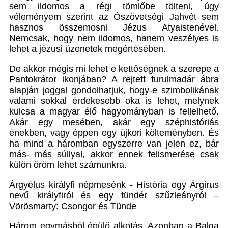
sem ildomos a régi tömlőbe tölteni, úgy
véleményem szerint az Ószövetségi Jahvét sem
hasznos összemosni Jézus Atyaistenével.
Nemcsak, hogy nem ildomos, hanem veszélyes is
lehet a jézusi üzenetek megértésében.
De akkor mégis mi lehet e kettőségnek a szerepe a
Pantokrátor ikonjában? A rejtett turulmadár ábra
alapján joggal gondolhatjuk, hogy-e szimbolikának
valami sokkal érdekesebb oka is lehet, melynek
kulcsa a magyar élő hagyományban is fellelhető.
Akár egy mesében, akár egy széphistóriás
énekben, vagy éppen egy újkori költeményben. És
ha mind a háromban egyszerre van jelen ez, bár
más- más súllyal, akkor ennek felismerése csak
külön öröm lehet számunkra.
Árgyélus királyfi népmesénk - História egy Árgirus
nevű királyfiról és egy tündér szűzleányról
–
Vörösmarty: Csongor és Tünde
Három egymásból épülő alkotás. Azonban a Balga