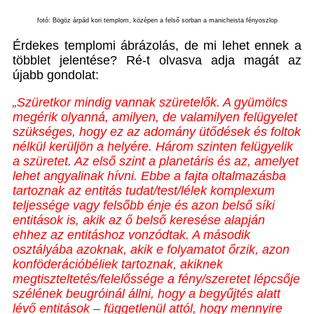
fotó: Bögöz árpád kori templom, középen a felső sorban a manicheista fényoszlop
Érdekes templomi ábrázolás, de mi lehet ennek a
többlet jelentése? Ré-t olvasva adja magát az
újabb gondolat:
„Szüretkor mindig vannak szüretelők. A gyümölcs
megérik olyanná, amilyen, de valamilyen felügyelet
szükséges, hogy ez az adomány ütődések és foltok
nélkül kerüljön a helyére. Három szinten felügyelik
a szüretet. Az első szint a planetáris és az, amelyet
lehet angyalinak hívni. Ebbe a fajta oltalmazásba
tartoznak az entitás tudat/test/lélek komplexum
teljessége vagy felsőbb énje és azon belső síki
entitások is, akik az ő belső keresése alapján
ehhez az entitáshoz vonzódtak. A második
osztályába azoknak, akik e folyamatot őrzik, azon
konföderációbéliek tartoznak, akiknek
megtiszteltetés/felelőssége a fény/szeretet lépcsője
szélének beugróinál állni, hogy a begyűjtés alatt
lévő entitások – függetlenül attól, hogy mennyire