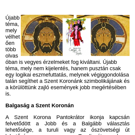
Újabb
téma,
mely
vélhet
ően
több
olvas
óban is vegyes érzelmeket fog kiváltani. Újabb
téma, mely nem kijelentés, hanem pusztán csak
egy logikai eszmefuttatás, melynek végiggondolása
talán segíthet a Szent Koronánk szimbolikájának és
a körülöttünk zajló események jobb megértésében
is.
Balgaság a Szent Koronán
A Szent Korona Pantokrátor ikonja kapcsán
felvetődött a Jobb és a Balgább választás
lehetősége, a turuli vagy az ószövetségi út