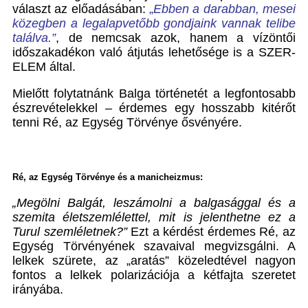
választ az előadásában:
„
Ebben a darabban, mesei
közegben a legalapvetőbb gondjaink vannak telibe
találva.”
, de nemcsak azok, hanem a vízöntői
időszakadékon való átjutás lehetősége is a SZER-
ELEM által.
Mielőtt folytatnánk Balga történetét a legfontosabb
észrevételekkel – érdemes egy hosszabb kitérőt
tenni Ré, az Egység Törvénye ősvényére.
Ré, az Egység Törvénye és a manicheizmus:
„Megölni Balgát, leszámolni a balgasággal és a
szemita életszemlélettel, mit is jelenthetne ez a
Turul szemléletnek?”
Ezt a kérdést érdemes Ré, az
Egység Törvényének szavaival megvizsgálni. A
lelkek szürete, az „aratás” közeledtével nagyon
fontos a lelkek polarizációja a kétfajta szeretet
irányába.