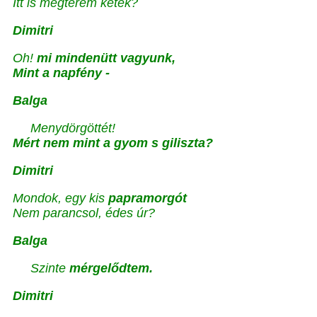
Itt is megterem ketek?
Dimitri
Oh!
mi mindenütt vagyunk,
Mint a napfény -
Balga
Menydörgöttét!
Mért nem mint a gyom s giliszta?
Dimitri
Mondok, egy kis
papramorgót
Nem parancsol, édes úr?
Balga
Szinte
mérgelődtem.
Dimitri