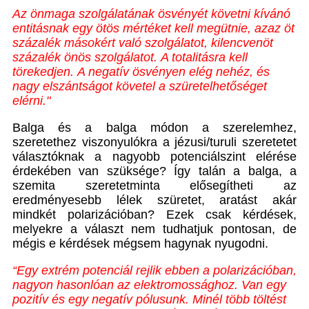
Az önmaga szolgálatának ösvényét követni kívánó
entitásnak
egy ötös mértéket kell megütnie, azaz
öt
százalék másokért való szolgálatot, kilencvenöt
százalék önös szolgálatot.
A totalitásra kell
törekedjen.
A negatív ösvényen elég nehéz, és
nagy elszántságot követel a szüretelhetőséget
elérni."
Balga és a balga módon a szerelemhez,
szeretethez viszonyulókra a jézusi/turuli szeretetet
választóknak a nagyobb potenciálszint elérése
érdekében van szüksége? Így talán a balga, a
szemita szeretetminta elősegítheti az
eredményesebb lélek szüretet, aratást akár
mindkét polarizációban? Ezek csak kérdések,
melyekre a választ nem tudhatjuk pontosan, de
mégis e kérdések mégsem hagynak nyugodni.
“Egy extrém potenciál rejlik ebben a polarizációban,
nagyon hasonlóan az elektromossághoz. Van egy
pozitív és egy negatív pólusunk. Minél több töltést