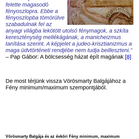
felette magasodó
fényoszlopra. Ebbe a
fényoszlopba tömörülve
szabadulnak fel az
anyagi világba lekötött utolsó fénymagok, a szkíta
kereszténység mellékágának, a manicheizmus
tanítása szerint. A képjelet a judeo-krisztianizmus a
maga üdvtörténeti rendjébe nem tudja beilleszteni.”
–
Pap Gábor: A bölcsesség házat épít magának
[8]
De most térjünk vissza Vörösmarty Balgájához a
Fény minimum/maximum szempontjából.
Vörösmarty Balgája és az évköri Fény minimum, maximum