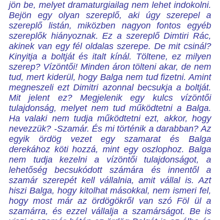
jön be, melyet dramaturgiailag nem lehet indokolni.
Bejön egy olyan szereplő, aki úgy szerepel a
szereplő listán, miközben nagyon fontos egyéb
szereplők hiányoznak. Ez a szereplő Dimtiri Rác,
akinek van egy fél oldalas szerepe. De mit csinál?
Kinyitja a boltját és italt kínál. Töltene, ez milyen
szerep? Vízöntői! Minden áron tölteni akar, de nem
tud, mert kiderül, hogy Balga nem tud fizetni. Amint
megneszeli ezt Dimitri azonnal becsukja a boltját.
Mit jelent ez? Megjelenik egy kulcs vízöntői
tulajdonság, melyet nem tud működtetni a Balga.
Ha valaki nem tudja működtetni ezt, akkor, hogy
nevezzük? -Szamár. És mi történik a darabban? Az
egyik ördög vezet egy szamarat és Balga
derekához köti hozzá, mint egy oszlophoz. Balga
nem tudja kezelni a vízöntői tulajdonságot, a
lehetőség becsukódott számára és innentől a
szamár szerepét kell vállalnia, amit vállal is. Azt
hiszi Balga, hogy kitolhat másokkal, nem ismeri fel,
hogy most már az ördögökről van szó Föl
ül a
szamárra, és ezzel vállalja a szamárságot. Be is