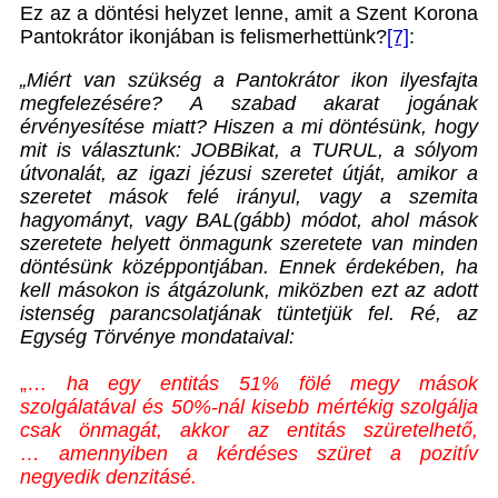
Ez az a döntési helyzet lenne, amit a Szent Korona
Pantokrátor ikonjában is felismerhettünk?
[7]
:
„Miért van szükség a Pantokrátor ikon ilyesfajta
megfelezésére? A szabad akarat jogának
érvényesítése miatt? Hiszen a mi döntésünk, hogy
mit is választunk: JOBBikat, a TURUL, a sólyom
útvonalát, az igazi jézusi szeretet útját, amikor a
szeretet mások felé irányul, vagy a szemita
hagyományt, vagy BAL(gább) módot, ahol mások
szeretete helyett önmagunk szeretete van minden
döntésünk középpontjában. Ennek érdekében, ha
kell másokon is átgázolunk, miközben ezt az adott
istenség parancsolatjának tüntetjük fel. Ré, az
Egység Törvénye mondataival:
„…
ha egy entitás 51% fölé megy mások
szolgálatával és 50%-nál kisebb mértékig szolgálja
csak önmagát, akkor az entitás szüretelhető,
…
amennyiben a kérdéses szüret a
pozitív
negyedik denzitásé.