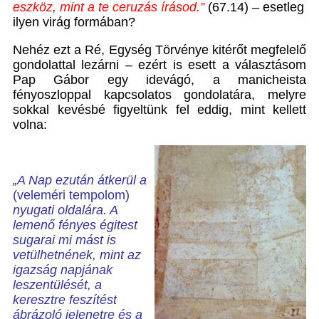
eszköz, mint a te ceruzás írásod.”
(67.14) – esetleg
ilyen virág formában?
Nehéz ezt a Ré, Egység Törvénye kitérőt megfelelő
gondolattal lezárni – ezért is esett a választásom
Pap Gábor egy idevágó, a manicheista
fényoszloppal kapcsolatos gondolatára, melyre
sokkal kevésbé figyeltünk fel eddig, mint kellett
volna:
„A Nap ezután átkerül a
(veleméri tempolom)
nyugati oldalára. A
lemenő fényes égitest
sugarai mi mást is
vetülhetnének, mint az
igazság napjának
leszentülését, a
keresztre feszítést
ábrázoló jelenetre és a