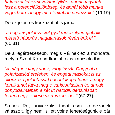
halmozol fel ezek valamelyikén, annál nagyobb
lesz a potenciálkülönbség, és annál több munka
végezhető, ahogy mi a fizikában nevezzük.”
(19.19)
De ez jelentős kockázattal is járhat:
“a negatív polarizációt gyakran az ilyen globális
méretű háborús magatartások révén érik el.”
(66.31)
De a legérdekesebb, mégis RÉ-nek ez a mondata,
mely a Szent Korona Ikonjához is kapcsolódhat:
“A mágnes vagy vonz, vagy taszít. Ragyogj a
polarizációd erejében, és engedj másokat is az
ellenkező polaritással hasonlóképp tenni, a nagy
komikumot látva meg e sarkosulásban és annak
bonyodalmaiban a két út hatodik denzitásban
történő egyesülése szemszögéből.”
(67.27)
Sajnos Ré, univerzális tudat csak kérdezőnek
válaszolt, így nem is lett volna lehetőségünk e pár