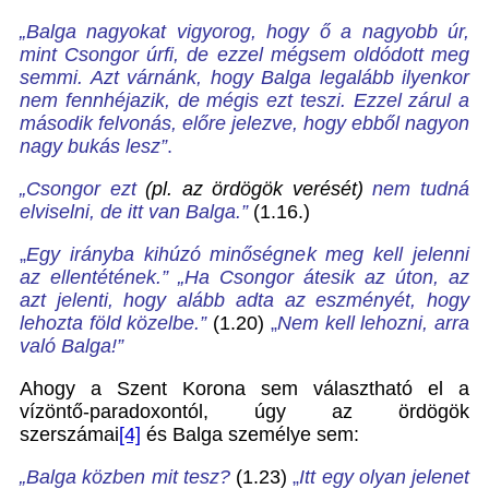
„Balga nagyokat vigyorog, hogy ő a nagyobb úr,
mint Csongor úrfi, de ezzel mégsem oldódott meg
semmi. Azt várnánk, hogy Balga legalább ilyenkor
nem fennhéjazik, de mégis ezt teszi. Ezzel zárul a
második felvonás, előre jelezve, hogy ebből nagyon
nagy bukás lesz”
.
„Csongor ezt
(pl. az ördögök verését)
nem tudná
elviselni, de itt van Balga.”
(1.16.)
„
Egy irányba kihúzó minőségnek meg kell jelenni
az ellentétének.” „Ha Csongor átesik az úton, az
azt jelenti, hogy alább adta az eszményét, hogy
lehozta föld közelbe.”
(1.20)
„
Nem kell lehozni, arra
való Balga!”
Ahogy a Szent Korona sem választható el a
vízöntő-paradoxontól, úgy az ördögök
szerszámai
[4]
és Balga személye sem:
„Balga közben mit tesz?
(1.23)
„
Itt egy olyan jelenet