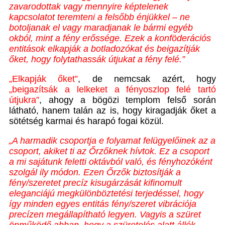
zavarodottak vagy mennyire képtelenek
kapcsolatot teremteni a felsőbb énjükkel – ne
botoljanak el vagy maradjanak le bármi egyéb
okból, mint a fény erőssége. Ezek a konföderációs
entitások elkapják a botladozókat és beigazítják
őket, hogy folytathassák útjukat a fény felé.”
„Elkapják őket”
, de nemcsak azért, hogy
„beigazítsák a lelkeket a fényoszlop felé tartó
útjukra”
, ahogy a bögözi templom felső során
látható, hanem talán az is, hogy kiragadják őket a
sötétség karmai és harapó fogai közül.
„A harmadik csoportja e folyamat felügyelőinek az a
csoport, akiket ti az Őrzőknek hívtok. Ez a csoport
a mi sajátunk feletti oktávból való, és fényhozóként
szolgál ily módon. Ezen Őrzők biztosítják a
fény/szeretet precíz kisugárzását kifinomult
eleganciájú megkülönböztetési terjedéssel, hogy
így minden egyes entitás fény/szeret vibrációja
precízen megállapítható legyen. Vagyis a szüret