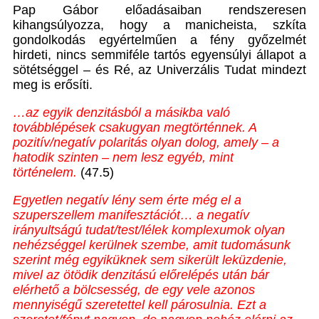
Pap Gábor előadásaiban rendszeresen
kihangsúlyozza, hogy a manicheista, szkíta
gondolkodás egyértelműen a fény győzelmét
hirdeti, nincs semmiféle tartós egyensúlyi állapot a
sötétséggel – és Ré, az Univerzális Tudat mindezt
meg is erősíti.
…az egyik denzitásból a másikba való
továbblépések csakugyan megtörténnek. A
pozitív/negatív polaritás olyan dolog, amely – a
hatodik szinten – nem lesz egyéb, mint
történelem.
(47.5)
Egyetlen negatív lény sem érte még el a
szuperszellem manifesztációt… a negatív
irányultságú tudat/test/lélek komplexumok olyan
nehézséggel kerülnek szembe, amit tudomásunk
szerint még egyiküknek sem sikerült leküzdenie,
mivel az ötödik denzitású előrelépés után bár
elérhető a bölcsesség, de egy vele azonos
mennyiségű szeretettel kell párosulnia. Ezt a