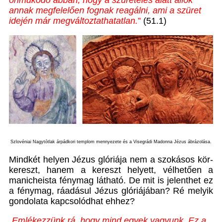
önműködő abban, hogy a szüretelés alatt állók
annak megfelelően fognak reagálni, ami a szüret
idején már megváltoztathatatlan.
”
(51.1)
Szlovéniai Nagytótlak árpádkori templom mennyezete és a Visegrádi Madonna Jézus ábrázolása.
Mindkét helyen Jézus glóriája nem a szokásos kör-
kereszt, hanem a kereszt helyett, vélhetően a
manicheista fénymag látható. De mit is jelenthet ez
a fénymag, ráadásul Jézus glóriájában? Ré melyik
gondolata kapcsolódhat ehhez?
„
Emlékezzünk rá, hogy mind egyek vagyunk. Ez a