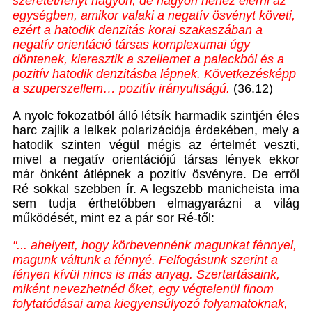
szeretet/fényt nagyon, de nagyon nehéz elérni az
egységben, amikor valaki a negatív ösvényt követi,
ezért a hatodik denzitás korai szakaszában a
negatív orientáció társas komplexumai úgy
döntenek, kieresztik a szellemet a palackból és a
pozitív hatodik denzitásba lépnek. Következésképp
a szuperszellem… pozitív irányultságú.
(36.12)
A nyolc fokozatból álló létsík harmadik szintjén éles
harc zajlik a lelkek polarizációja érdekében, mely a
hatodik szinten végül mégis az értelmét veszti,
mivel a negatív orientációjú társas lények ekkor
már önként átlépnek a pozitív ösvényre. De erről
Ré sokkal szebben ír. A legszebb manicheista ima
sem tudja érthetőbben elmagyarázni a világ
működését, mint ez a pár sor Ré-től:
"... ahelyett, hogy körbevennénk magunkat fénnyel,
magunk váltunk a fénnyé. Felfogásunk szerint a
fényen kívül nincs is más anyag. Szertartásaink,
miként nevezhetnéd őket, egy végtelenül finom
folytatódásai ama kiegyensúlyozó folyamatoknak,