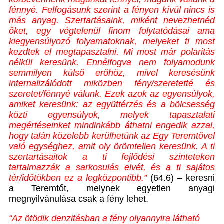
fénnyé. Felfogásunk szerint a fényen kívül nincs is
más anyag. Szertartásaink, miként nevezhetnéd
őket, egy végtelenül finom folytatódásai ama
kiegyensúlyozó folyamatoknak, melyeket ti most
kezdtek el megtapasztalni. Mi most már polaritás
nélkül keresünk. Ennélfogva nem folyamodunk
semmilyen külső erőhöz, mivel keresésünk
internalizálódott miközben fény/szeretetté és
szeretet/fénnyé válunk. Ezek azok az egyensúlyok,
amiket keresünk: az együttérzés és a bölcsesség
közti egyensúlyok, melyek tapasztalati
megértéseinket mindinkább áthatni engedik azzal,
hogy talán közelebb kerülhetünk az Egy Teremtővel
való egységhez, amit oly örömtelien keresünk. A ti
szertartásaitok a ti fejlődési szinteteken
tartalmazzák a sarkosulás elvét, és a ti sajátos
tér/időtökben ez a legközpontibb.”
(64.6) – keresni
a Teremtőt, melynek egyetlen anyagi
megnyilvánulása csak a fény lehet.
“Az ötödik denzitásban a fény olyannyira látható