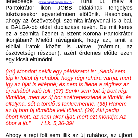
lehetősége
. Turuli út, mely a
(
www.naput.hupont.hu/15
)
Pantokrátor ikon JOBB oldalának tengelyes
tükrözésekor egyértelműen előtűnik. Hasonlóan,
ahogy az ószövetségi, szemita irányvonal is a bal,
a BALGA-bb oldal duplázása révén. De mit keres
ez a szemita üzenet a Szent Korona Pantokrátor
ikonjában? Mielőtt rávágnánk, hogy azt, amit a
Bibliai iratok között is Jahve (mármint, az
ószövetségi részben), azért érdemes előtte ezen
egy kicsit eltűnődni.
(36) Mondott nekik egy példázatot is: „Senki sem
tép ki foltot új ruhából, hogy régi ruhára varrja, mert
így az újat is eltépné; és nem is illene a régihez az
új ruhából való folt. (37) Senki sem tölt új bort régi
tömlőbe, mert az új bor szétrepesztené a tömlőt, és
elfolyna, sőt a tömlő is tönkremenne. (38) Hanem
az új bort új tömlőbe kell tölteni. (39) Aki pedig
óbort ivott, az nem akar újat, mert ezt mondja: Az
óbor a jó.”
/ Lk. 5,36-39/
Ahogy a régi folt sem illik az új ruhához, az újbort