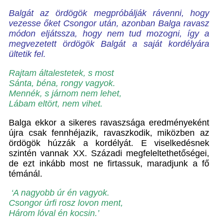
B
algát az ördögök megpróbálják rávenni, hogy
vezesse őket Csongor után, azonban Balga ravasz
módon eljátssza, hogy nem tud mozogni, így a
megvezetett ördögök Balgát a saját kordélyára
ültetik fel.
Rajtam általestetek, s most
Sánta, béna, rongy vagyok.
Mennék, s járnom nem lehet,
Lábam eltört, nem vihet.
Balga ekkor a sikeres ravaszsága eredményeként
újra csak fennhéjazik, ravaszkodik, miközben az
ördögök húzzák a kordélyát. E viselkedésnek
szintén vannak XX. Századi megfeleltethetőségei,
de ezt inkább most ne firtassuk, maradjunk a fő
témánál.
‘A nagyobb úr én vagyok.
Csongor úrfi rosz lovon ment,
Három lóval én kocsin.’