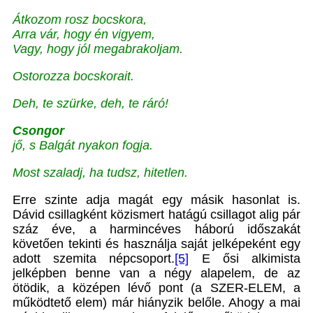
Átkozom rosz bocskora,
Arra vár, hogy én vigyem,
Vagy, hogy jól megabrakoljam.
Ostorozza bocskorait.
Deh, te szürke, deh, te ráró!
Csongor
jő, s Balgát nyakon fogja.
Most szaladj, ha tudsz, hitetlen.
Erre szinte adja magát egy másik hasonlat is.
Dávid csillagként közismert hatágú csillagot alig pár
száz éve, a harmincéves háború időszakát
követően tekinti és használja saját jelképeként egy
adott szemita népcsoport.
[5]
E ősi alkimista
jelképben benne van a négy alapelem, de az
ötödik, a középen lévő pont (a SZER-ELEM, a
működtető elem) már hiányzik belőle. Ahogy a mai