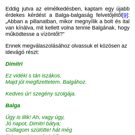
Eddig jutva az elmélkedésben, kaptam egy újabb
érdekes kérdést a Balga-balgaság felvetőjétől
[9]
:
„Abban a pillanatban, mikor megnyílik a bolt és ital
van kínálva, mit kellett volna tennie Balgának, hogy
működtesse a vízöntőt?”
Ennek megválaszolásához olvassuk el közösen az
idevágó részt:
Dimitri
Ez vidéki s tán iszákos,
Majd jól megfizettetem. Balgához.
Kedves úr! szegény szolgája.
Balga
Úgy is illik! Ah, vagy úgy,
Jó napot, Dimitri bátya;
Csillagom szülötte! hát még