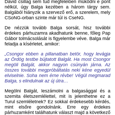
Dávid csillag sem tud megfelelően működni e pont
nélkül, úgy Balga kezében a három tárgy sem.
Balgából hiányzik a szervező erő, a szerelem, mely
CSoNG-orban szinte már túl is CseNG.
De nézzük tovább Balga sorsát, hisz további
érdekes párhuzamra akadhatunk benne, főleg Pap
Gábor tolmácsolását is figyelembe véve. Balga már
feladja a kísérletet, amikor:
„Csongor ebben a pillanatban betör, hogy levágja
az Ördög testbe bújtatott Balgát. Ha most Csongor
megöli Balgát, akkor nagyon csúnyán járna. Az
összes további megpróbáltatás neki kéne egyedül
elviselnie. Soha nem érne révbe! Végül megmarad
Balga, s elindulnak az új útra…
Megölni Balgát, leszámolni a balgasággal és a
szemita életszemlélettel, mit is jelenthetne ez a
Turul szemléletnek? Ez sokkal érdekesebb kérdés,
mint elsőre gondolnánk. Erre egy érdekes
párhuzamként találhatunk választ majd a következő