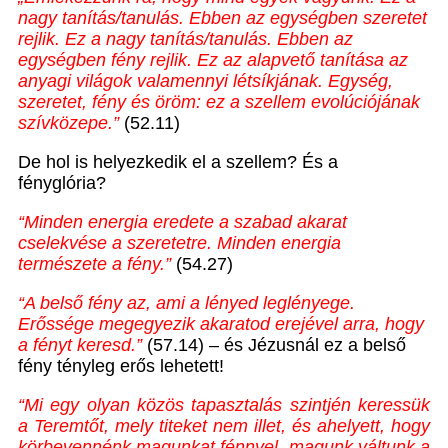
nagy tanítás/tanulás. Ebben az egységben szeretet
rejlik. Ez a nagy tanítás/tanulás. Ebben az
egységben fény rejlik. Ez az alapvető tanítása az
anyagi világok valamennyi létsíkjának. Egység,
szeretet, fény és öröm: ez a szellem evolúciójának
szívközepe.”
(52.11)
De hol is helyezkedik el a szellem? És a
fényglória?
“Minden energia eredete a szabad akarat
cselekvése a szeretetre. Minden energia
természete a fény.”
(54.27)
“A belső fény az, ami a lényed leglényege.
Erőssége megegyezik akaratod erejével arra, hogy
a fényt keresd.”
(57.14) – és Jézusnál ez a belső
fény tényleg erős lehetett!
“Mi egy olyan közös tapasztalás szintjén keressük
a Teremtőt, mely titeket nem illet, és ahelyett, hogy
körbevennénk magunkat fénnyel, magunk váltunk a