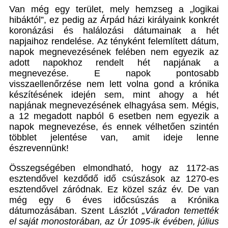
Van még egy terület, mely hemzseg a „logikai
hibáktól”, ez pedig az Árpád házi királyaink konkrét
koronázási és halálozási dátumainak a hét
napjaihoz rendelése. Az tényként felemlített dátum,
napok megnevezésének felében nem egyezik az
adott napokhoz rendelt hét napjának a
megnevezése. E napok pontosabb
visszaellenőrzése nem lett volna gond a krónika
készítésének idején sem, mint ahogy a hét
napjának megnevezésének elhagyása sem. Mégis,
a 12 megadott napból 6 esetben nem egyezik a
napok megnevezése, és ennek vélhetően szintén
többlet jelentése van, amit ideje lenne
észrevennünk!
Összegségében elmondható, hogy az 1172-as
esztendővel kezdődő idő csúszások az 1270-es
esztendővel záródnak. Ez közel száz év. De van
még egy 6 éves időcsúszás a Krónika
dátumozásában. Szent Lászlót
„Váradon temették
el saját monostorában, az Úr 1095-ik évében, július