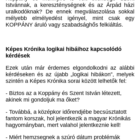
Istvánnak, a kereszténységnek és az Árpád házi
uralkodóknak? De ennek megválaszolása sokkal
mélyebb elmélyedést igényel, mint csak egy
KOPPÁNY áruló vagy szabadsághős felkiáltás.
Képes Krónika logikai hibáihoz kapcsolódó
kérdések
Ezek után már érdemes elgondolkodni az alábbi
kérdéseken és az újabb „logikai hibákon”, melyek
szintén a Képes Krónika sorai között lelhetők fel:
- Biztos az a Koppány és Szent István létezett,
akinek mi gondoljuk ma őket?
- Továbbá, a középkor időrendjébe becsúsztatott
fantom korszak, hol jelentkezik a magyar Krónikás
hagyományban, mert valahol jelentkeznie kell!
- Miért hemzsegnek a szúró dátum problémák