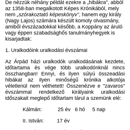
De nézzük néhány példát ezekre a „hibákra”, abból
az 1358-ban megalkotott Képes Krónikából, mely
nem
„szórakoztató képeskönyv”
, hanem egy király
(Nagy Lajos) számára készült komoly olvasmány,
amiből évszázadokkal később, a Koppány az áruló
vagy éppen szabadsághős tanulmányhegyek is
kisarjadtak:
1. Uralkodóink uralkodási évszámai
Az Árpád házi uralkodók uralkodásának kezdete,
időtartama és vége több uralkodónknál nincs
összhangban! Ennyi, és ilyen súlyú összeadási
hibákat az ilyen minőségű krónika alkotója
véletlenül nem véthetett! Összenézve e "zavaros"
évszámmal rendelkező királyaink uralkodási
időszakait meglepő időtartam tárul a szemünk elé:
Kálmán: 25 év 6 hó 5 nap
II. István: 17 év