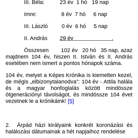
III. Béla: 23 év 1 hó 19 nap
Imre: 8 év 7 hó 6 nap
III. László 0 év 6 hó 5 nap
II. András
29 év .
Összesen 102 év 20 hó 35 nap, azaz
majdnem 104 év, hiszen II. István és II. András
esetében nem ismert a pontos hónapok száma.
104 év, melyet a Képes Krónika is kiemelten kezel,
de mégis „elbizonytalanodva”: 104 év - Attila halála
és a magyar honfoglalás között mindössze
ötgenerációnyi távolságot, és mindössze 104 évet
vezetnek le a krónikáink!
[5]
2. Árpád házi királyaink konkrét koronázási és
halálozási dátumainak a hét napjaihoz rendelése