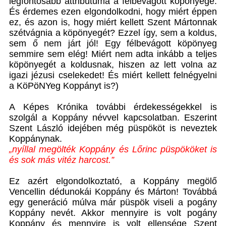
legfontosabb attribútuma a félbevágott köpönyege.
És érdemes ezen elgondolkodni, hogy miért éppen
ez, és azon is, hogy miért kellett Szent Mártonnak
szétvágnia a köpönyegét? Ezzel így, sem a koldus,
sem ő nem járt jól! Egy félbevágott köpönyeg
semmire sem elég! Miért nem adta inkább a teljes
köpönyegét a koldusnak, hiszen az lett volna az
igazi jézusi cselekedet! És miért kellett felnégyelni
a KöPöNYeg Koppányt is?)
A Képes Krónika további érdekességekkel is
szolgál a Koppány névvel kapcsolatban. Eszerint
Szent László idejében még püspököt is neveztek
Koppánynak.
„nyíllal megölték Koppány és Lőrinc püspököket is
és sok más vitéz harcost.”
Ez azért elgondolkoztató, a Koppány megölő
Vencellin dédunokái Koppány és Márton! Továbbá
egy generáció múlva már püspök viseli a pogány
Koppány nevét. Akkor mennyire is volt pogány
Koppány és mennyire is volt ellensége Szent