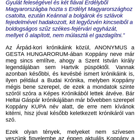
Gyulát feleségével és két fiával Erdélyből
Magyarországba hozta s Erdélyt Magyarországhoz
csatolta, ezután Keánnal a bolgárok és szlávok
fejedelmével hadakozott, kit legyőzvén kincseiből a
boldogságos szűz székes-fejérvári egyházát,
mellyet ő alapított, nem múlasztá el gazdagítni.”
Az Árpád-kori krónikáink közül, ANONYMUS a
GESTA HUNGARORUM-ában Koppány neve már
meg sincs említve, ahogy a Szent István király
legendájában sem Hartvik püspöktől
.
Vannak
azonban későbbi, és kevésbé ismert krónikáink is,
ilyen például a Budai Krónika, melyben Koppány
mégis bene szerepel, de ezek a mondatok szinte
szóról szóra a Képes Krónikából lettek átvéve. Bár
Heltai Gáspár krónikájában már bővebben szerepel
Koppány KUPA név alatt, de erre nem kívánok
kitérni, hisz jóval később keletkezett krónikáról van
szó.
Ezek olyan tények, melyeket nem szívesen
veszünk figyelembe az éppen aktuális Koppány a