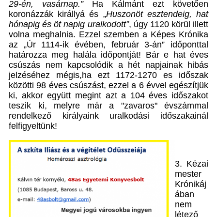
29-én, vasárnap.”
Ha Kálmánt ezt követően
koronázzák királlyá és „
Huszonöt esztendeig
, hat
hónapig és öt napig uralkodott”
, úgy 1120 körül illett
volna meghalnia. Ezzel szemben a Képes Krónika
az „Úr 1114-ik évében, február 3-án” időponttal
határozza meg halála időpontját! Bár e hat éves
csúszás nem kapcsolódik a hét napjainak hibás
jelzéséhez mégis,ha ezt 1172-1270 es időszak
közötti 98 éves csúszást, ezzel a 6 évvel egészítjük
ki, akkor együtt megint azt a 104 éves időszakot
teszik ki, melyre már a "zavaros" évszámmal
rendelkező királyaink uralkodási időszakainál
felfigyeltünk!
3. Kézai
mester
Krónikáj
ában
nem
létező