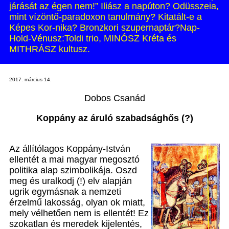
járását az égen nem!” Iliász a napúton? Odüsszeia,
mint vízöntő-paradoxon tanulmány? Kitatált-e a
Képes Kor-nika? Bronzkori szupernaptár?Nap-
Hold-Vénusz:Toldi trio, MINÓSZ Kréta és
MITHRÁSZ kultusz.
2017. március 14.
Dobos Csanád
Koppány az áruló szabadsághős (?)
Az állítólagos Koppány-István
ellentét a mai magyar megosztó
politika alap szimbolikája. Oszd
meg és uralkodj (!) elv alapján
ugrik egymásnak a nemzeti
érzelmű lakosság, olyan ok miatt,
mely vélhetően nem is ellentét! Ez
szokatlan és meredek kijelentés,