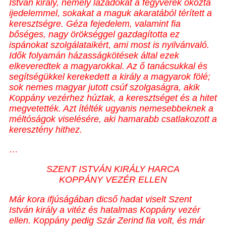
István király, némely lázadókat a fegyverek okozta
ijedelemmel, sokakat a maguk akaratából térített a
keresztségre. Géza fejedelem, valamint fia
bőséges, nagy örökséggel gazdagította ez
ispánokat szolgálataikért, ami most is nyilvánvaló.
Idők folyamán házasságkötések által ezek
elkeveredtek a magyarokkal. Az ő tanácsukkal és
segítségükkel kerekedett a király a magyarok fölé;
sok nemes magyar jutott csúf szolgaságra, akik
Koppány vezérhez húztak, a keresztséget és a hitet
megvetették. Azt ítélték ugyanis nemesebbeknek a
méltóságok viselésére, aki hamarabb csatlakozott a
keresztény hithez.
…
SZENT ISTVÁN KIRÁLY HARCA
KOPPÁNY VEZÉR ELLEN
Már kora ifjúságában dicső hadat viselt Szent
István király a vitéz és hatalmas Koppány vezér
ellen. Koppány pedig Szár Zerind fia volt, és már