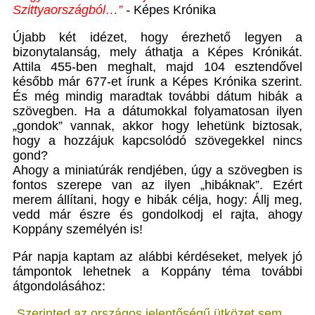
Szittyaországból…”
-
Képes Krónika
Újabb két idézet, hogy érezhető legyen a
bizonytalanság, mely áthatja a Képes Krónikát.
Attila 455-ben meghalt, majd 104 esztendővel
később már 677-et írunk a Képes Krónika szerint.
És még mindig maradtak további dátum hibák a
szövegben. Ha a dátumokkal folyamatosan ilyen
„gondok” vannak, akkor hogy lehetünk biztosak,
hogy a hozzájuk kapcsolódó szövegekkel nincs
gond?
Ahogy a miniatúrák rendjében, úgy a szövegben is
fontos szerepe van az ilyen „hibáknak”. Ezért
merem állítani, hogy e hibák célja, hogy: Állj meg,
vedd már észre és gondolkodj el rajta, ahogy
Koppány személyén is!
Pár napja kaptam az alábbi kérdéseket, melyek jó
támpontok lehetnek a Koppány téma további
átgondolásához:
„Szerinted az országos jelentőségű ütközet sem