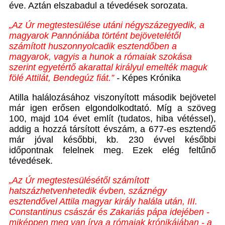
éve. Aztán elszabadul a tévedések sorozata.
„Az Úr megtestesülése utáni négyszázegyedik, a
magyarok Pannóniába történt bejövetelétől
számított huszonnyolcadik esztendőben a
magyarok, vagyis a hunok a rómaiak szokása
szerint egyetértő akarattal királyul emelték maguk
fölé Attilát, Bendegúz fiát.”
-
Képes Krónika
Atilla halálozásához viszonyított második bejövetel
már igen erősen elgondolkodtató. Míg a szöveg
100, majd 104 évet említ (tudatos, hiba vétéssel),
addig a hozzá társított évszám, a 677-es esztendő
már jóval későbbi, kb. 230 évvel későbbi
időpontnak felelnek meg. Ezek elég feltűnő
tévedések.
„Az Úr megtestesülésétől számított
hatszázhetvenhetedik évben, száznégy
esztendővel Attila magyar király halála után, III.
Constantinus császár és Zakariás pápa idejében -
miképpen meg van írva a rómaiak krónikájában - a