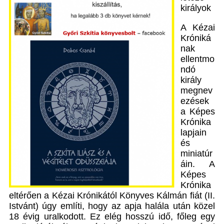
királyok
A Kézai
Króniká
nak
ellentmo
ndó
király
megnev
ezések
a Képes
Krónika
lapjain
és
miniatúr
áin. A
Képes
Krónika
eltérően a Kézai Krónikától Könyves Kálmán fiát (II.
Istvánt) úgy említi, hogy az apja halála után közel
18 évig uralkodott. Ez elég hosszú idő, főleg egy