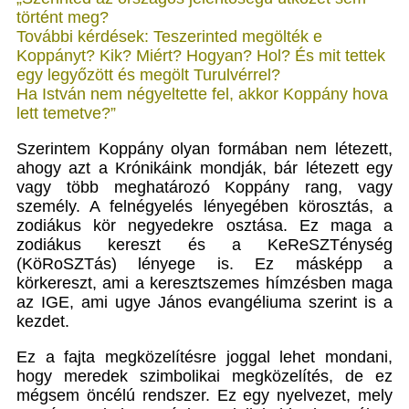
történt meg?
További kérdések: Teszerinted megölték e
Koppányt? Kik? Miért? Hogyan? Hol? És mit tettek
egy legyőzött és megölt Turulvérrel?
Ha István nem négyeltette fel, akkor Koppány hova
lett temetve?”
Szerintem Koppány olyan formában nem létezett,
ahogy azt a Krónikáink mondják, bár létezett egy
vagy több meghatározó Koppány rang, vagy
személy. A felnégyelés lényegében körosztás, a
zodiákus kör negyedekre osztása. Ez maga a
zodiákus kereszt és a KeReSZTénység
(KöRoSZTás) lényege is. Ez másképp a
körkereszt, ami a keresztszemes hímzésben maga
az IGE, ami ugye János evangéliuma szerint is a
kezdet.
Ez a fajta megközelítésre joggal lehet mondani,
hogy meredek szimbolikai megközelítés, de ez
mégsem öncélú rendszer. Ez egy nyelvezet, mely