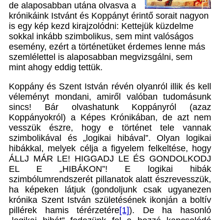
de alaposabban utána olvasva a
krónikáink Istvánt és Koppányt érintő sorait nagyon
is egy kép kezd kirajzolódni: Kettejük küzdelme
sokkal inkább szimbolikus, sem mint valóságos
esemény, ezért a történetüket érdemes lenne más
szemlélettel is alaposabban megvizsgálni, sem
mint ahogy eddig tettük.
Koppány és Szent István révén olyanról illik és kell
véleményt mondani, amiről valóban tudomásunk
sincs! Bár olvashatunk Koppányról (azaz
Koppányokról) a Képes Krónikában, de azt nem
vesszük észre, hogy e történet tele vannak
szimbolikával és „logikai hibával”. Olyan logikai
hibákkal, melyek célja a figyelem felkeltése, hogy
ÁLLJ MÁR LE! HIGGADJ LE ÉS GONDOLKODJ
EL E „HIBÁKON”! E logikai hibák
szimbólumrendszerét pillanatok alatt észrevesszük,
ha képeken látjuk (gondoljunk csak ugyanezen
krónika Szent István születésének ikonján a boltív
pillérek hamis térérzetére
[1]
). De ha hasonló