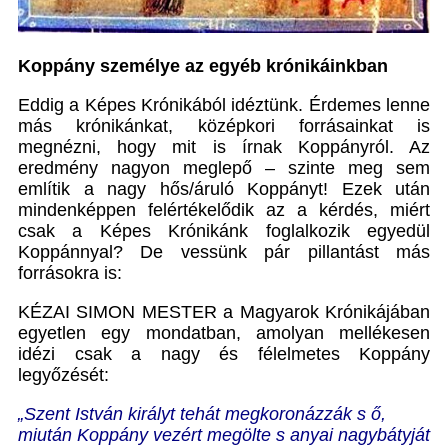
Koppány személye az egyéb krónikáinkban
Eddig a Képes Krónikából idéztünk. Érdemes lenne
más krónikánkat, középkori forrásainkat is
megnézni, hogy mit is írnak Koppányról. Az
eredmény nagyon meglepő – szinte meg sem
említik a nagy hős/áruló Koppányt! Ezek után
mindenképpen felértékelődik az a kérdés, miért
csak a Képes Krónikánk foglalkozik egyedül
Koppánnyal? De vessünk pár pillantást más
forrásokra is:
KÉZAI SIMON MESTER a Magyarok Krónikájában
egyetlen egy mondatban, amolyan mellékesen
idézi csak a nagy és félelmetes Koppány
legyőzését:
„Szent István királyt tehát megkoronázzák s ő,
miután Koppány vezért megölte s anyai nagybátyját