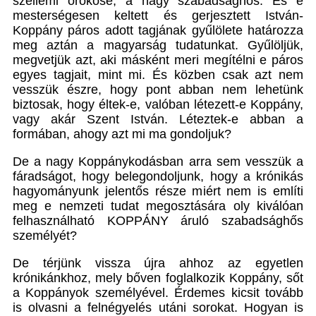
szellemi örököse, a nagy szabadsághős. És e
mesterségesen keltett és gerjesztett István-
Koppány páros adott tagjának gyűlölete határozza
meg aztán a magyarság tudatunkat. Gyűlöljük,
megvetjük azt, aki másként meri megítélni e páros
egyes tagjait, mint mi. És közben csak azt nem
vesszük észre, hogy pont abban nem lehetünk
biztosak, hogy éltek-e, valóban létezett-e Koppány,
vagy akár Szent István. Léteztek-e abban a
formában, ahogy azt mi ma gondoljuk?
De a nagy Koppánykodásban arra sem vesszük a
fáradságot, hogy belegondoljunk, hogy a krónikás
hagyományunk jelentős része miért nem is említi
meg e nemzeti tudat megosztására oly kiválóan
felhasználható KOPPÁNY áruló szabadsághős
személyét?
De térjünk vissza újra ahhoz az egyetlen
krónikánkhoz, mely bőven foglalkozik Koppány, sőt
a Koppányok személyével. Érdemes kicsit tovább
is olvasni a felnégyelés utáni sorokat. Hogyan is