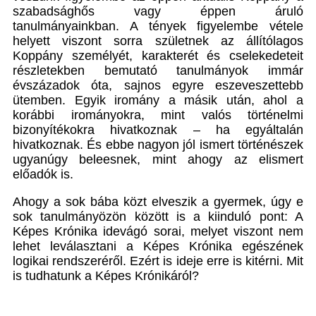
szabadsághős vagy éppen áruló
tanulmányainkban. A tények figyelembe vétele
helyett viszont sorra születnek az állítólagos
Koppány személyét, karakterét és cselekedeteit
részletekben bemutató tanulmányok immár
évszázadok óta, sajnos egyre eszeveszettebb
ütemben. Egyik iromány a másik után, ahol a
korábbi irományokra, mint valós történelmi
bizonyítékokra hivatkoznak – ha egyáltalán
hivatkoznak. És ebbe nagyon jól ismert történészek
ugyanúgy beleesnek, mint ahogy az elismert
előadók is.
Ahogy a sok bába közt elveszik a gyermek, úgy e
sok tanulmányözön között is a kiinduló pont: A
Képes Krónika idevágó sorai, melyet viszont nem
lehet leválasztani a Képes Krónika egészének
logikai rendszeréről. Ezért is ideje erre is kitérni. Mit
is tudhatunk a Képes Krónikáról?