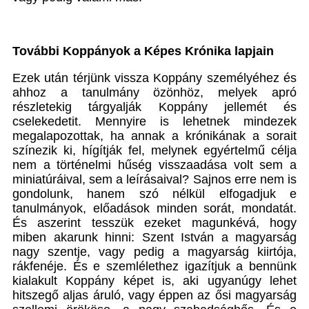
További Koppányok a Képes Krónika lapjain
Ezek után térjünk vissza Koppány személyéhez és
ahhoz a tanulmány özönhöz, melyek apró
részletekig tárgyalják Koppány jellemét és
cselekedetit. Mennyire is lehetnek mindezek
megalapozottak, ha annak a krónikának a sorait
színezik ki, hígítják fel, melynek egyértelmű célja
nem a történelmi hűség visszaadása volt sem a
miniatúráival, sem a leírásaival? Sajnos erre nem is
gondolunk, hanem szó nélkül elfogadjuk e
tanulmányok, előadások minden sorát, mondatát.
És aszerint tesszük ezeket magunkévá, hogy
miben akarunk hinni: Szent István a magyarság
nagy szentje, vagy pedig a magyarság kiirtója,
rákfenéje. És e szemlélethez igazítjuk a bennünk
kialakult Koppány képet is, aki ugyanúgy lehet
hitszegő aljas áruló, vagy éppen az ősi magyarság