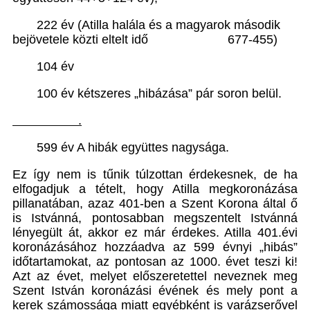
222 év (Atilla halála és a magyarok második
bejövetele közti eltelt idő 677-455)
104 év
100 év kétszeres „hibázása” pár soron belül.
.
599 év A hibák együttes nagysága.
Ez így nem is tűnik túlzottan érdekesnek, de ha
elfogadjuk a tételt, hogy Atilla megkoronázása
pillanatában, azaz 401-ben a Szent Korona által ő
is Istvánná, pontosabban megszentelt Istvánná
lényegült át, akkor ez már érdekes. Atilla 401.évi
koronázásához hozzáadva az 599 évnyi „hibás”
időtartamokat, az pontosan az 1000. évet teszi ki!
Azt az évet, melyet előszeretettel neveznek meg
Szent István koronázási évének és mely pont a
kerek számossága miatt egyébként is varázserővel