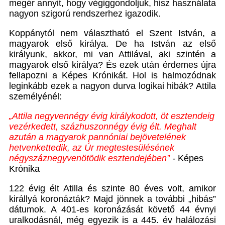
megér annyit, hogy végiggondoljuk, hisz használata
nagyon szigorú rendszerhez igazodik.
Koppánytól nem választható el Szent István, a
magyarok első királya. De ha István az első
királyunk, akkor, mi van Attilával, aki szintén a
magyarok első királya? És ezek után érdemes újra
fellapozni a Képes Krónikát. Hol is halmozódnak
leginkább ezek a nagyon durva logikai hibák? Attila
személyénél:
„Attila negyvennégy évig királykodott, öt esztendeig
vezérkedett, százhuszonnégy évig élt. Meghalt
azután a magyarok pannóniai bejövetelének
hetvenkettedik, az Úr megtestesülésének
négyszáznegyvenötödik esztendejében”
-
Képes
Krónika
122 évig élt Atilla és szinte 80 éves volt, amikor
királlyá koronázták? Majd jönnek a további „hibás”
dátumok. A 401-es koronázását követő 44 évnyi
uralkodásnál, még egyezik is a 445. év halálozási