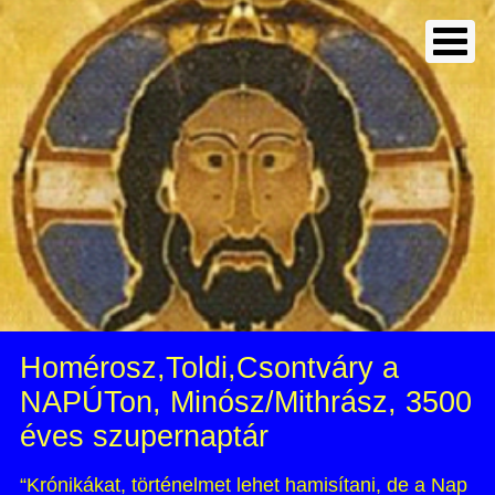
Homérosz,Toldi,Csontváry a
NAPÚTon, Minósz/Mithrász, 3500
éves szupernaptár
“Krónikákat, történelmet lehet hamisítani, de a Nap