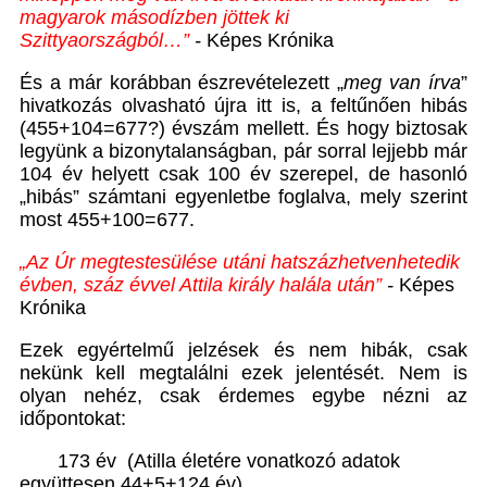
magyarok másodízben jöttek ki
Szittyaországból…”
-
Képes Krónika
És a már korábban észrevételezett „
meg van írva
”
hivatkozás olvasható újra itt is, a feltűnően hibás
(455+104=677?) évszám mellett. És hogy biztosak
legyünk a bizonytalanságban, pár sorral lejjebb már
104 év helyett csak 100 év szerepel, de hasonló
„hibás” számtani egyenletbe foglalva, mely szerint
most 455+100=677.
„Az Úr megtestesülése utáni hatszázhetvenhetedik
évben, száz évvel Attila király halála után”
-
Képes
Krónika
Ezek egyértelmű jelzések és nem hibák, csak
nekünk kell megtalálni ezek jelentését. Nem is
olyan nehéz, csak érdemes egybe nézni az
időpontokat:
173 év (Atilla életére vonatkozó adatok
együttesen 44+5+124 év),