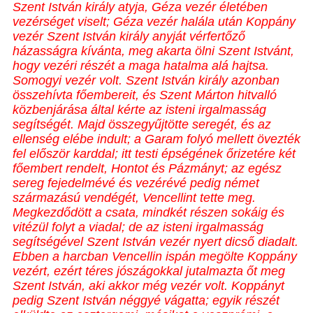
Szent István király atyja, Géza vezér életében
vezérséget viselt; Géza vezér halála után Koppány
vezér Szent István király anyját vérfertőző
házasságra kívánta, meg akarta ölni Szent Istvánt,
hogy vezéri részét a maga hatalma alá hajtsa.
Somogyi vezér volt. Szent István király azonban
összehívta főembereit, és Szent Márton hitvalló
közbenjárása által kérte az isteni irgalmasság
segítségét. Majd összegyűjtötte seregét, és az
ellenség elébe indult; a Garam folyó mellett övezték
fel először karddal; itt testi épségének őrizetére két
főembert rendelt, Hontot és Pázmányt; az egész
sereg fejedelmévé és vezérévé pedig német
származású vendégét, Vencellint tette meg.
Megkezdődött a csata, mindkét részen sokáig és
vitézül folyt a viadal; de az isteni irgalmasság
segítségével Szent István vezér nyert dicső diadalt.
Ebben a harcban Vencellin ispán megölte Koppány
vezért, ezért téres jószágokkal jutalmazta őt meg
Szent István, aki akkor még vezér volt. Koppányt
pedig Szent István néggyé vágatta; egyik részét