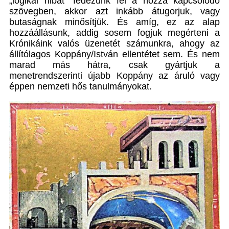
„logikai hibát” fedezünk fel a hozzá kapcsolódó
szövegben, akkor azt inkább átugorjuk, vagy
butaságnak minősítjük. És amíg, ez az alap
hozzáállásunk, addig sosem fogjuk megérteni a
Krónikáink valós üzenetét számunkra, ahogy az
állítólagos Koppány/István ellentétet sem. És nem
marad más hátra, csak gyártjuk a
menetrendszerinti újabb Koppány az áruló vagy
éppen nemzeti hős tanulmányokat.