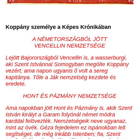
Koppány személye a Képes Krónikában
A NÉMETORSZÁGBÓL JÖTT
VENCELLIN NEMZETSÉGE
Lejött
Bajorországból Vencellin is, a wasserburgi,
aki Szent Istvánnal Somogyban megölte Koppány
vezért; ama napon ugyanis ő volt a sereg
kapitánya. Tőle a Ják nemzetség kezdete és
eredete.
HONT ÉS PÁZMÁNY NEMZETSÉGE
Ama napokban jött Hont és Pázmány is, akik Szent
István királyt a Garam folyónál német módra
karddal felövezték. Nemzetségeik neve ugyanaz,
mint az övék. Géza fejedelem ez ispánokban lelt
segítséget, de még inkább Istenben; fia, Szent