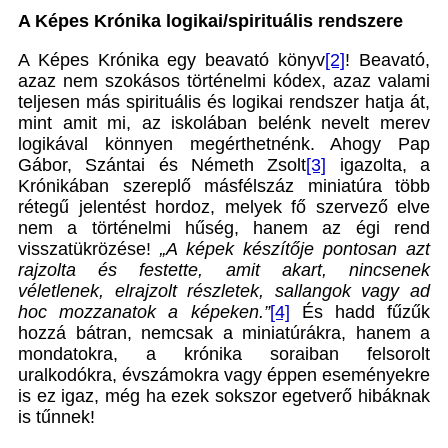
A Képes Krónika logikai/spirituális rendszere
A Képes Krónika egy beavató könyv
[2]
! Beavató,
azaz nem szokásos történelmi kódex, azaz valami
teljesen más spirituális és logikai rendszer hatja át,
mint amit mi, az iskolában belénk nevelt merev
logikával könnyen megérthetnénk. Ahogy Pap
Gábor, Szántai és Németh Zsolt
[3]
igazolta, a
Krónikában szereplő másfélszáz miniatúra több
rétegű jelentést hordoz, melyek fő szervező elve
nem a történelmi hűség, hanem az égi rend
visszatükrözése!
„A képek készítője pontosan azt
rajzolta és festette, amit akart, nincsenek
véletlenek, elrajzolt részletek, sallangok vagy ad
hoc mozzanatok a képeken.”
[4]
És hadd fűzűk
hozzá bátran, nemcsak a miniatúrákra, hanem a
mondatokra, a krónika soraiban felsorolt
uralkodókra, évszámokra vagy éppen eseményekre
is ez igaz, még ha ezek sokszor egetverő hibáknak
is tűnnek!