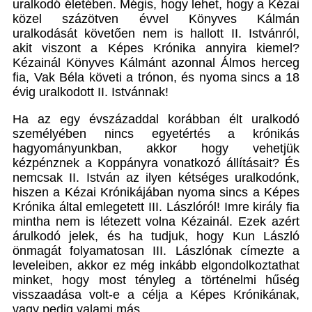
uralkodó életében. Mégis, hogy lehet, hogy a Kézai
közel százötven évvel Könyves Kálmán
uralkodását követően nem is hallott II. Istvánról,
akit viszont a Képes Krónika annyira kiemel?
Kézainál Könyves Kálmánt azonnal Álmos herceg
fia, Vak Béla követi a trónon, és nyoma sincs a 18
évig uralkodott II. Istvánnak!
Ha az egy évszázaddal korábban élt uralkodó
személyében nincs egyetértés a krónikás
hagyományunkban, akkor hogy vehetjük
kézpénznek a Koppányra vonatkozó állításait? És
nemcsak II. István az ilyen kétséges uralkodónk,
hiszen a Kézai Krónikájában nyoma sincs a Képes
Krónika által emlegetett III. Lászlóról! Imre király fia
mintha nem is létezett volna Kézainál. Ezek azért
árulkodó jelek, és ha tudjuk, hogy Kun László
önmagát folyamatosan III. Lászlónak címezte a
leveleiben, akkor ez még inkább elgondolkoztathat
minket, hogy most tényleg a történelmi hűség
visszaadása volt-e a célja a Képes Krónikának,
vagy pedig valami más.