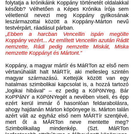
folytatja a krónikáink Koppány történetét oldalakkal
később? Vélhetően a Képes Krónika írója sem
véletlenül nevezi meg Koppány gyilkosának
leszármazottai között a Koppány-Márton nevű
testvérpárt, ráadásul párban.
„Ebben a harcban Vencellin ispán megölte
Koppány vezért... Az említett Vencellin azután Rádit
nemzette, Rádi pedig nemzette Miskát, Miska
nemzette Koppányt és Mártont.”
Koppány, a magyar mártír és MáRTon az első nem
vértanúhalált halt MáRTír, aki mellesleg szintén
magyar származású. Kettejük között van egy
hatalmas szimbolikai kapcsolat is, a hozzá tartozó
„logikai hibával” – ez pedig a KöPöNYeg. Bár
KoPPáNY a KöPöNYegét a nevében viseli, és épp
ezért kerül immár ő hasonlóan feldarabolásra,
ahogy hajdanán Márton köpönyege is. Márton talán
azért vált az egyház első nem MÁRTír szentjévé,
mert őt a MÁRTon neve mentette meg?
Szimbolikailag mindenkép. (Szt. MáRTon