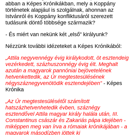
abban a Képes Krónikákban, mely a Koppány
történetek alapjául is szolgálnak, ahonnan az
Istvánról és Koppány konfliktusáról szerezett
tudásunk döntő többsége származik?
- És miért van nekünk két „első” királyunk?
Nézzünk további idézeteket a Képes Krónikából:
„Attila negyvennégy évig királykodott, öt esztendeig
vezérkedett, százhuszonnégy évig élt. Meghalt
azután a magyarok pannóniai bejövetelének
hetvenkettedik, az Úr megtestesülésének
négyszáznegyvenötödik esztendejében”
-
Képes
Krónika
„Az Úr megtestesülésétől számított
hatszázhetvenhetedik évben, száznégy
esztendővel Attila magyar király halála után, III.
Constantinus császár és Zakariás pápa idejében -
miképpen meg van írva a rómaiak krónikájában - a
magyarok másodízben jöttek ki