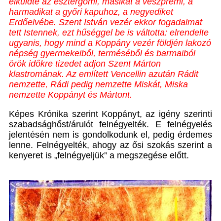
elküldte az esztergomi, másikat a veszprémi, a
harmadikat a győri kapuhoz, a negyediket
Erdőelvébe. Szent István vezér ekkor fogadalmat
tett Istennek, ezt hűséggel be is váltotta: elrendelte
ugyanis, hogy mind a Koppány vezér földjén lakozó
népség gyermekeiből, terméséből és barmaiból
örök időkre tizedet adjon Szent Márton
klastromának. Az említett Vencellin azután Rádit
nemzette, Rádi pedig nemzette Miskát, Miska
nemzette Koppányt és Mártont.
Képes Krónika szerint Koppányt, az igény szerinti
szabadsághőst/árulót felnégyelték. E felnégyelés
jelentésén nem is gondolkodunk el, pedig érdemes
lenne. Felnégyelték, ahogy az ősi szokás szerint a
kenyeret is „felnégyeljük” a megszegése előtt.