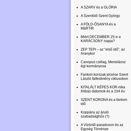
A SZARV és a GLÓRIA
A Szentölő Szent György
A FÖLD-ŐSANYA és a
MáRTíR
Miért DECEMBER 25-e a
KARÁCSONY napja?
ZEP TEPI – az “első idő”, az
Aranykor
Canopus csillag, Meneláosz
égi kormányosa
Fantom korszak jelzése Szent
László falfestmény ciklusokon
KITALÁLT KÉPES KOR-nika
/Hibás dátumok és a 104 év
SZENT KORONA és a fantom
idő
Koppány az áruló
szabadsághős (?)
A Vízöntő-paradoxon és az
Egység Törvénye