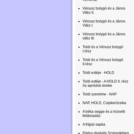
Vénusz bolygó és a János
Vitéz II.
Vénusz bolygó és a János
Vitéz I.
Vénusz bolygó és a János
vitéz III:
Toldi és a Vénusz bolygó
I.rész
Toldi és a Vénusz bolygó
II.rész
Toldi estéje - HOLD
Toldi estéje - A HOLD II. rész
Az apródok éneke
Toldi szerelme - NAP
NAP, HOLD, Csipkerózsika
A béka segge és a húsvéti
feltámadás
A frígiai sapka
Pártus diadalív Szalonikiben