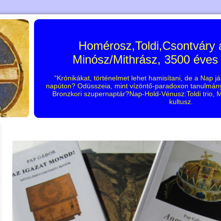
Homérosz,Toldi,Csontváry
Minósz/Mithrász, 3500 éves
“Krónikákat, történelmet lehet hamisítani, de a Nap já
napúton? Odüsszeia, mint vízöntő-paradoxon tanulmány?
Bronzkori szupernaptár?Nap-Hold-Vénusz:Toldi trio
kultusz.