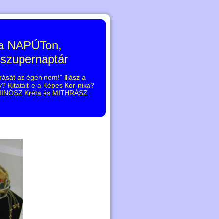
 a NAPÚTon,
 szupernaptár
rását az égen nem!” Iliász a
 Kitatált-e a Képes Kor-nika?
, MINÓSZ Kréta és MITHRÁSZ