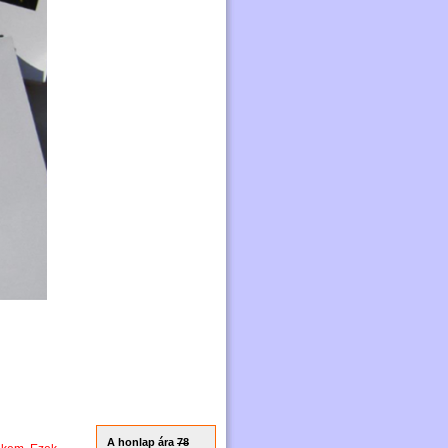
A honlap ára
78