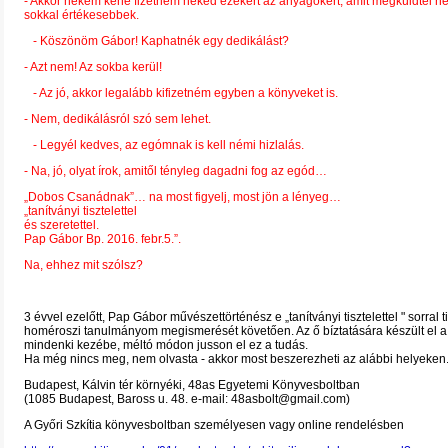
- Akkor nekem kéne fizetnem neked ezekért az anyagokért, amit megküldtél n
sokkal értékesebbek.
- Köszönöm Gábor! Kaphatnék egy dedikálást?
- Azt nem! Az sokba kerül!
- Az jó, akkor legalább kifizetném egyben a könyveket is.
- Nem, dedikálásról szó sem lehet.
- Legyél kedves, az egómnak is kell némi hizlalás.
- Na, jó, olyat írok, amitől tényleg dagadni fog az egód…
„Dobos Csanádnak”… na most figyelj, most jön a lényeg…
„tanítványi tisztelettel
és szeretettel.
Pap Gábor Bp. 2016. febr.5.”.
Na, ehhez mit szólsz?
3 évvel ezelőtt, Pap Gábor művészettörténész e „tanítványi tisztelettel " sorral t
homéroszi tanulmányom megismerését követően. Az ő bíztatására készült el a
mindenki kezébe, méltó módon jusson el ez a tudás.
Ha még nincs meg, nem olvasta - akkor most beszerezheti az alábbi helyeken
Budapest, Kálvin tér környéki, 48as Egyetemi Könyvesboltban
(1085 Budapest, Baross u. 48. e-mail: 48asbolt@gmail.com)
A Győri Szkítia könyvesboltban személyesen vagy online rendelésben