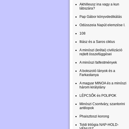
Akhilleusz ina vagy a kun
lábszára?
Pap Gábor könyvdedikálás
Odüsszeia Napút elemzése I.
108
Iliász és a Saros ciklus
A minószi (krétai) civilizáció
rejtett összefüggései
A minószi falfestmények
A bokszoló lányok és a
Farkastanya
A magyar MINOA és a minószi
három királylány
LÉPCSŐK és POLIPOK
Minószi Csontváry, szantorini
antilopok
Phaisztoszi korong
Toldi trilógia NAP-HOLD-
VÉNUSZ