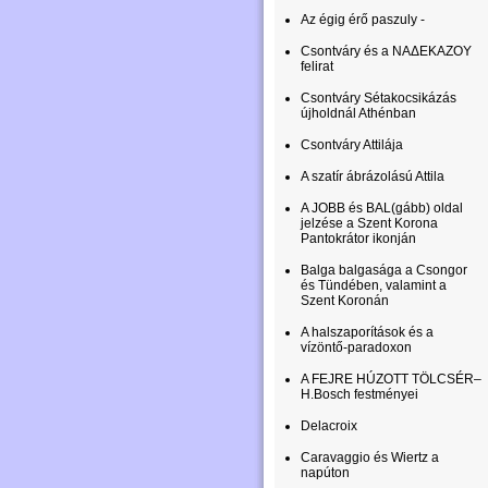
Az égig érő paszuly -
Csontváry és a ΝΑΔΕΚΑΖΟΥ
felirat
Csontváry Sétakocsikázás
újholdnál Athénban
Csontváry Attilája
A szatír ábrázolású Attila
A JOBB és BAL(gább) oldal
jelzése a Szent Korona
Pantokrátor ikonján
Balga balgasága a Csongor
és Tündében, valamint a
Szent Koronán
A halszaporítások és a
vízöntő-paradoxon
A FEJRE HÚZOTT TÖLCSÉR–
H.Bosch festményei
Delacroix
Caravaggio és Wiertz a
napúton