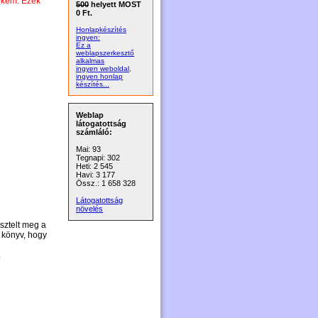
ekem. Ezek
500
helyett MOST
0 Ft.
Honlapkészítés
ingyen:
Ez a
weblapszerkesztő
alkalmas
ingyen weboldal,
ingyen honlap
készítés...
Weblap
látogatottság
számláló:
Mai: 93
Tegnapi: 302
Heti: 2 545
Havi: 3 177
Össz.: 1 658 328
Látogatottság
növelés
isztelt meg a
 könyv, hogy
.