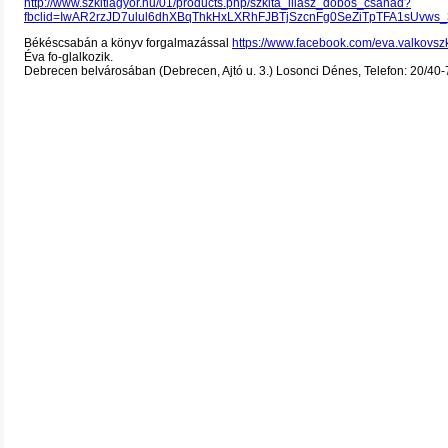
http://www.szkitiagyor.hu/01/products.php/szkita_iliasz_dobos_csanad?
fbclid=IwAR2rzJD7ulul6dhXBqThkHxLXRhFJBTjSzcnFg0SeZiTpTFA1sUvws_3
Békéscsabán a könyv forgalmazással
https://www.facebook.com/eva.valkovsz
Éva fo-glalkozik.
Debrecen belvárosában (Debrecen, Ajtó u. 3.) Losonci Dénes, Telefon: 20/40-