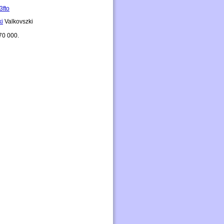
fto
ki
Valkovszki
70 000.