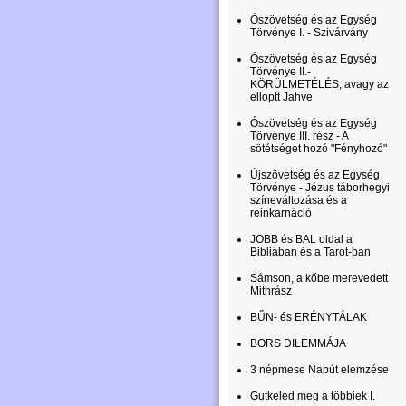
Ószövetség és az Egység
Törvénye I. - Szivárvány
Ószövetség és az Egység
Törvénye II.-
KÖRÜLMETÉLÉS, avagy az
elloptt Jahve
Ószövetség és az Egység
Törvénye III. rész - A
sötétséget hozó "Fényhozó"
Újszövetség és az Egység
Törvénye - Jézus táborhegyi
színeváltozása és a
reinkarnáció
JOBB és BAL oldal a
Bibliában és a Tarot-ban
Sámson, a kőbe merevedett
Mithrász
BŰN- és ERÉNYTÁLAK
BORS DILEMMÁJA
3 népmese Napút elemzése
Gutkeled meg a többiek I.