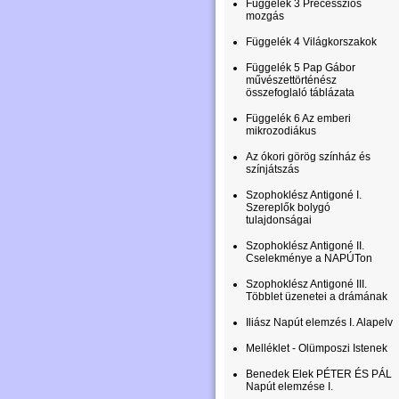
Függelék 3 Precessziós
mozgás
Függelék 4 Világkorszakok
Függelék 5 Pap Gábor
művészettörténész
összefoglaló táblázata
Függelék 6 Az emberi
mikrozodiákus
Az ókori görög színház és
színjátszás
Szophoklész Antigoné I.
Szereplők bolygó
tulajdonságai
Szophoklész Antigoné II.
Cselekménye a NAPÚTon
Szophoklész Antigoné III.
Többlet üzenetei a drámának
Iliász Napút elemzés I. Alapelv
Melléklet - Olümposzi Istenek
Benedek Elek PÉTER ÉS PÁL
Napút elemzése I.