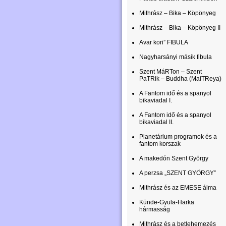
Mithrász – Bika – Köpönyeg
Mithrász – Bika – Köpönyeg II
Avar kori” FIBULA
Nagyharsányi másik fibula
Szent MáRTon – Szent
PaTRik – Buddha (MaiTReya)
A Fantom idő és a spanyol
bikaviadal I.
A Fantom idő és a spanyol
bikaviadal II.
Planetárium programok és a
fantom korszak
A makedón Szent György
A perzsa „SZENT GYÖRGY”
Mithrász és az EMESE álma
Künde-Gyula-Harka
hármasság
Mithrász és a betlehemezés