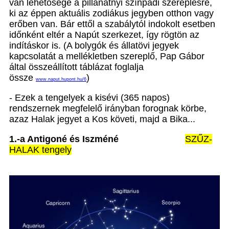
van lehetősége a pillanatnyi színpadi szereplésre,
ki az éppen aktuális zodiákus jegyben otthon vagy
erőben van. Bár ettől a szabálytól indokolt esetben
időnként eltér a Napút szerkezet, így rögtön az
indításkor is. (A bolygók és állatövi jegyek
kapcsolatát a mellékletben szereplő, Pap Gábor
által összeállított táblázat foglalja
össze
)
www.naput.hupont.hu/6
- Ezek a tengelyek a kisévi (365 napos)
rendszernek megfelelő irányban forognak körbe,
azaz Halak jegyet a Kos követi, majd a Bika...
1.-a Antigoné és Iszméné
SZŰZ-
HALAK tengely