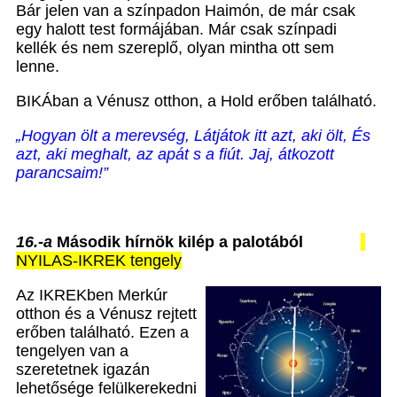
Bár jelen van a színpadon Haimón, de már csak
egy halott test formájában. Már csak színpadi
kellék és nem szereplő, olyan mintha ott sem
lenne.
BIKÁban a Vénusz otthon, a Hold erőben található.
„Hogyan ölt a merevség,
Látjátok itt azt, aki ölt, És
azt, aki meghalt, az apát s a fiút. Jaj, átkozott
parancsaim!”
16.-a
Második hírnök kilép a palotából
NYILAS-IKREK tengely
Az IKREKben Merkúr
otthon és a Vénusz rejtett
erőben található. Ezen a
tengelyen van a
szeretetnek igazán
lehetősége felülkerekedni