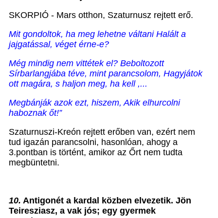
SKORPIÓ - Mars otthon, Szaturnusz rejtett erő.
Mit gondoltok, ha meg lehetne váltani
Halált a
jajgatással, véget érne-e?
Még mindig nem vittétek el? Beboltozott
Sírbarlangjába téve, mint parancsolom, Hagyjátok
ott magára, s haljon meg, ha kell ,...
Megbánják azok ezt, hiszem, Akik elhurcolni
haboznak őt!”
Szaturnuszi-Kreón rejtett erőben van, ezért nem
tud igazán parancsolni, hasonlóan, ahogy a
3.pontban is történt, amikor az Őrt nem tudta
megbüntetni.
10.
Antigonét a kardal közben elvezetik. Jön
Teiresziasz, a vak jós; egy gyermek