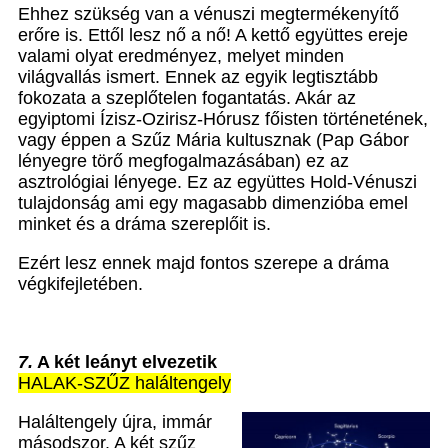
Ehhez szükség van a vénuszi megtermékenyítő
erőre is. Ettől lesz nő a nő! A kettő együttes ereje
valami olyat eredményez, melyet minden
világvallás ismert. Ennek az egyik legtisztább
fokozata a szeplőtelen fogantatás. Akár az
egyiptomi Ízisz-Ozirisz-Hórusz főisten történetének,
vagy éppen a Szűz Mária kultusznak (Pap Gábor
lényegre törő megfogalmazásában) ez az
asztrológiai lényege. Ez az együttes Hold-Vénuszi
tulajdonság ami egy magasabb dimenzióba emel
minket és a dráma szereplőit is.
Ezért lesz ennek majd fontos szerepe a dráma
végkifejletében.
7.
A két leányt elvezetik
HALAK-SZŰZ haláltengely
Haláltengely újra, immár
másodszor. A két szűz