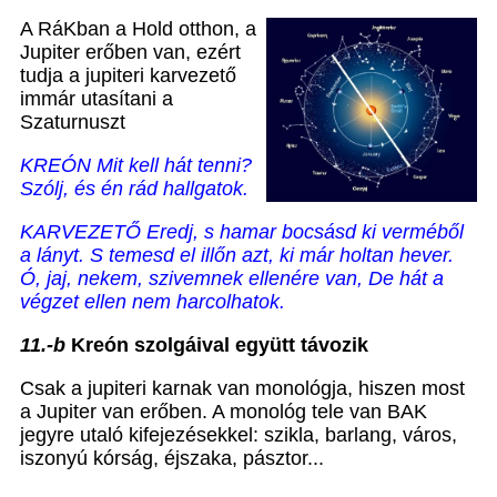
A RáKban a Hold otthon, a
Jupiter erőben van, ezért
tudja a jupiteri karvezető
immár utasítani a
Szaturnuszt
KREÓN Mit kell hát tenni?
Szólj, és én rád hallgatok.
KARVEZETŐ Eredj, s hamar bocsásd ki verméből
a lányt. S temesd el illőn azt, ki már holtan hever.
Ó, jaj, nekem, szivemnek ellenére van, De hát a
végzet ellen nem harcolhatok.
11.
-
b
Kreón szolgáival együtt távozik
Csak a jupiteri karnak van monológja, hiszen most
a Jupiter van erőben. A monológ tele van BAK
jegyre utaló kifejezésekkel: szikla, barlang, város,
iszonyú kórság, éjszaka, pásztor...