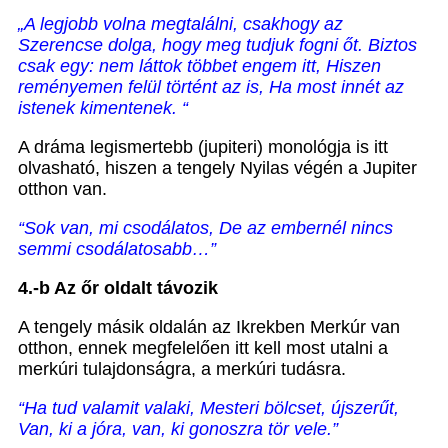
„A legjobb volna megtalálni, csakhogy az
Szerencse dolga, hogy meg tudjuk fogni őt. Biztos
csak egy: nem láttok többet engem itt, Hiszen
reményemen felül történt az is, Ha most innét az
istenek kimentenek. “
A dráma legismertebb (jupiteri) monológja is itt
olvasható, hiszen a tengely Nyilas végén a Jupiter
otthon van.
“Sok van, mi csodálatos,
De az embernél nincs
semmi csodálatosabb…”
4.-b Az őr oldalt távozik
A tengely másik oldalán az Ikrekben Merkúr van
otthon, ennek megfelelően itt kell most utalni a
merkúri tulajdonságra, a merkúri tudásra.
“Ha tud valamit valaki, Mesteri bölcset, újszerűt,
Van, ki a jóra, van, ki gonoszra tör vele.”