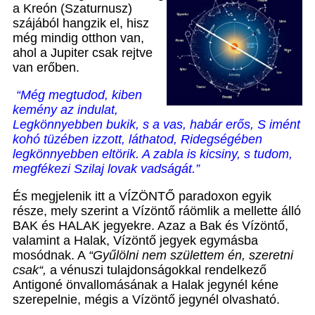
a Kreón (Szaturnusz)
szájából hangzik el, hisz
még mindig otthon van,
ahol a Jupiter csak rejtve
van erőben.
“Még megtudod, kiben
kemény az indulat,
Legkönnyebben bukik, s a vas, habár erős, S imént
kohó tüzében izzott, láthatod, Ridegségében
legkönnyebben eltörik. A zabla is kicsiny, s tudom,
megfékezi Szilaj lovak vadságát.”
És megjelenik itt a VÍZÖNTŐ paradoxon egyik
része, mely szerint a Vízöntő ráömlik a mellette álló
BAK és HALAK jegyekre. Azaz a Bak és Vízöntő,
valamint a Halak, Vízöntő jegyek egymásba
mosódnak. A
“Gyűlölni nem születtem én, szeretni
csak“,
a vénuszi tulajdonságokkal rendelkező
Antigoné önvallomásának a Halak jegynél kéne
szerepelnie, mégis a Vízöntő jegynél olvasható.