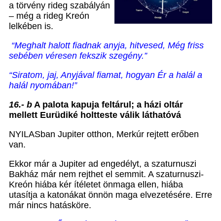
a törvény rideg szabályán
– még a rideg Kreón
lelkében is.
“Meghalt halott fiadnak anyja, hitvesed,
Még friss
sebében véresen fekszik szegény.”
“Siratom, jaj, Anyjával fiamat, hogyan Ér a halál a
halál nyomában!”
16.- b
A palota kapuja feltárul; a házi oltár
mellett Eurüdiké holtteste válik láthatóvá
NYILASban Jupiter otthon, Merkúr rejtett erőben
van.
Ekkor már a Jupiter ad engedélyt, a szaturnuszi
Bakház már nem rejthet el semmit. A szaturnuszi-
Kreón hiába kér ítéletet önmaga ellen, hiába
utasítja a katonákat önnön maga elvezetésére. Erre
már nincs hatásköre.