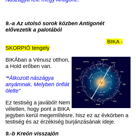
9.-a
Az utolsó sorok közben Antigonét
elővezetik a palotából
BIKA -
SKORPIÓ tengely
BIKÁban a Vénusz otthon,
a Hold erőben van.
'
“
Átkozott nászágya
anyámnak, Melyben önfiát
ölelte”
Ez testiség a javából! Nem
véletlen, hogy pont a BIKA
jegyben kerül megemlítésre, hisz ez az évkörben a
testiség és az érzékiség burjánzásának ideje.
9
.-
b
Kreón visszajön