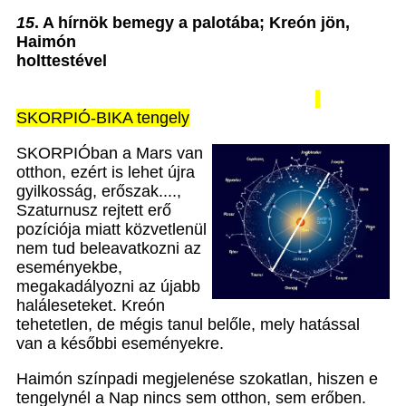
15
. A hírnök bemegy a palotába; Kreón jön,
Haimón
holttestével
SKORPIÓ-BIKA tengely
SKORPIÓban a Mars van
otthon, ezért is lehet újra
gyilkosság, erőszak....,
Szaturnusz rejtett erő
pozíciója miatt közvetlenül
nem tud beleavatkozni az
eseményekbe,
megakadályozni az újabb
haláleseteket. Kreón
tehetetlen, de mégis tanul belőle, mely hatással
van a későbbi eseményekre.
Haimón színpadi megjelenése szokatlan, hiszen e
tengelynél a Nap nincs sem otthon, sem erőben.