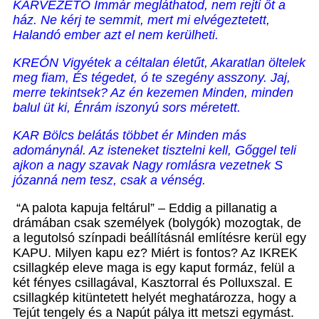
KARVEZETŐ Immár megláthatod, nem rejti őt a
ház. Ne kérj te semmit, mert mi elvégeztetett,
Halandó ember azt el nem kerülheti.
KREÓN Vigyétek a céltalan életűt, Akaratlan öltelek
meg fiam, És tégedet, ó te szegény asszony. Jaj,
merre tekintsek? Az én kezemen Minden, minden
balul üt ki, Énrám iszonyú sors méretett.
KAR Bölcs belátás többet ér Minden más
adománynál. Az isteneket tisztelni kell, Gőggel teli
ajkon a nagy szavak Nagy romlásra vezetnek S
józanná nem tesz, csak a vénség.
“A palota kapuja feltárul” – Eddig a pillanatig a
drámában csak személyek (bolygók) mozogtak, de
a legutolsó színpadi beállításnál említésre kerül egy
KAPU. Milyen kapu ez? Miért is fontos? Az IKREK
csillagkép eleve maga is egy kaput formáz, felül a
két fényes csillagával, Kasztorral és Polluxszal. E
csillagkép kitüntetett helyét meghatározza, hogy a
Tejút tengely és a Napút pálya itt metszi egymást.