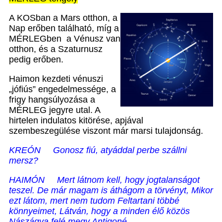
A KOSban a Mars otthon, a
Nap erőben található, míg a
MÉRLEGben a Vénusz van
otthon, és a Szaturnusz
pedig erőben.
Haimon kezdeti vénuszi
„jófiús” engedelmessége, a
frigy hangsúlyozása a
MÉRLEG jegyre utal. A
hirtelen indulatos kitörése, apjával
szembeszegülése viszont már marsi tulajdonság.
KREÓN
Gonosz fiú, atyáddal perbe szállni
mersz?
HAIMÓN Mert látnom kell, hogy jogtalanságot
teszel. De már magam is áthágom a törvényt, Mikor
ezt látom, mert nem tudom Feltartani többé
könnyeimet, Látván, hogy a minden élő közös
Nászágya felé megy Antigoné.