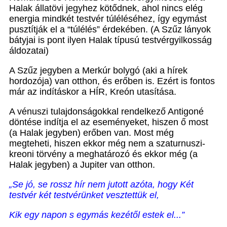
Halak állatövi jegyhez kötődnek, ahol nincs elég
energia mindkét testvér túléléséhez, így egymást
pusztítják el a “túlélés” érdekében. (A Szűz lányok
bátyjai is pont ilyen Halak típusú testvérgyilkosság
áldozatai)
A Szűz jegyben a Merkúr bolygó (aki a hírek
hordozója) van otthon, és erőben is. Ezért is fontos
már az indításkor a HÍR, Kreón utasítása.
A vénuszi tulajdonságokkal rendelkező Antigoné
döntése indítja el az eseményeket, hiszen ő most
(a Halak jegyben) erőben van. Most még
megteheti, hiszen ekkor még nem a szaturnuszi-
kreoni törvény a meghatározó és ekkor még (a
Halak jegyben) a Jupiter van otthon.
„Se jó, se rossz hír nem jutott azóta, hogy Két
testvér két testvérünket vesztettük el,
Kik egy napon s egymás kezétől estek el...”