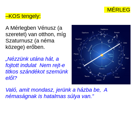
MÉRLEG
–KOS tengely:
A Mérlegben Vénusz (a
szeretet) van otthon, míg
Szaturnusz (a néma
közege) erőben.
„Nézzünk utána hát, a
fojtott indulat
Nem rejt-e
titkos szándékot szemünk
elől?
Való, amit mondasz, jerünk a házba be,
A
némaságnak is hatalmas súlya van.”