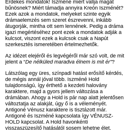
Érdekes mondatok! Iszméné miért vallja magát
bűnösnek? Miért támadja annyira Kreón Iszménét?
Ezek azok a mondatok, melyeket szinte egyik
drámaelemzés sem szeret észrevenni, inkább
átugorják, mintha ott sem lennének. Pedig a dráma
igazi megértéséhez pont ezek a mondatok adják a
kulcsot, viszont ezek a kulcsok csak a Napút
szerkesztés ismeretében értelmezhetők.
Az idézet elejéről és legvégéről már szó volt, de mit
jelent a “
De nélküled maradva élnem is mit ér”
?
Látszólag egy üres, színpadi hatást erősítő kérdés,
de mégis annál jóval több. Iszméné Hold
tulajdonságú, így érthető a kezdeti halovány
karaktere, majd a gyors jellem változása a
drámában. Ahogy a Hold is pár nap alatt jelentősen
változtatja az alakját, úgy ő is a véleményét.
Antigoné Vénusz karaktere is tisztázott már.
Antigoné és Iszméné kapcsolata így VÉNUSZ-
HOLD kapcsolat. A Hold havonkénti
visszaszüzesítő hatásától sosem lehetne élet.