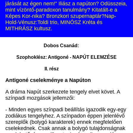
járását az égen nem!” Iliász a napúton? Odüsszeia,
mint vízöntő-paradoxon tanulmány? Kitatált-e a
Képes Kor-nika? Bronzkori szupernaptár?Nap-
Hold-Vénusz:Toldi trio, MINÓSZ Kréta és
MITHRÁSZ kultusz.
Dobos Csanád:
Szophoklész: Antigoné - NAPÚT ELEMZÉSE
I
I. rész
Antigoné cselekménye a Napúton
A dráma Napút szerkezete tengely elvet követ. A
színpadi mozgások jellemzői:
- Minden egyes színpadi beállítás igazodik egy-egy
zodiákus tengelyhez. A színpadon éppen jelenlévő
szereplők (bolygó karakterek) ennek megfelelően
cselekednek. Csak annak a bolygó tulajdonságnak