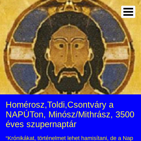
Homérosz,Toldi,Csontváry a
NAPÚTon, Minósz/Mithrász, 3500
éves szupernaptár
“Krónikákat, történelmet lehet hamisítani, de a Nap