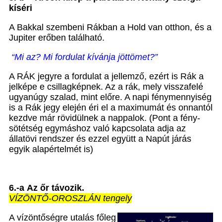
kíséri
A Bakkal szembeni Rákban a Hold van otthon, és a
Jupiter erőben található.
“Mi az? Mi fordulat kívánja jöttömet?”
A RÁK jegyre a fordulat a jellemző, ezért is Rák a
jelképe e csillagképnek. Az a rák, mely visszafelé
ugyanúgy szalad, mint előre. A napi fénymennyiség
is a Rák jegy elején éri el a maximumát és onnantól
kezdve már rövidülnek a nappalok. (Pont a fény-
sötétség egymáshoz való kapcsolata adja az
állatövi rendszer és ezzel együtt a Napút járás
egyik alapértelmét is)
6.-a
Az őr távozik.
VÍZÖNTŐ-OROSZLÁN tengely
A vízöntőségre utalás főleg