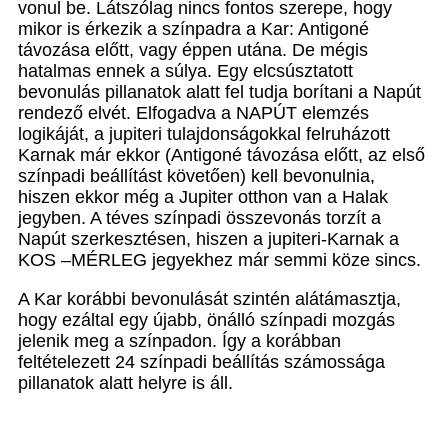
vonul be. Látszólag nincs fontos szerepe, hogy
mikor is érkezik a színpadra a Kar: Antigoné
távozása előtt, vagy éppen utána. De mégis
hatalmas ennek a súlya. Egy elcsúsztatott
bevonulás pillanatok alatt fel tudja borítani a Napút
rendező elvét. Elfogadva a NAPÚT elemzés
logikáját, a jupiteri tulajdonságokkal felruházott
Karnak már ekkor (Antigoné távozása előtt, az első
színpadi beállítást követően) kell bevonulnia,
hiszen ekkor még a Jupiter otthon van a Halak
jegyben. A téves színpadi összevonás torzít a
Napút szerkesztésen, hiszen a jupiteri-Karnak a
KOS –MÉRLEG jegyekhez már semmi köze sincs.
A Kar korábbi bevonulását szintén alátámasztja,
hogy ezáltal egy újabb, önálló színpadi mozgás
jelenik meg a színpadon. Így a korábban
feltételezett 24 színpadi beállítás számossága
pillanatok alatt helyre is áll.