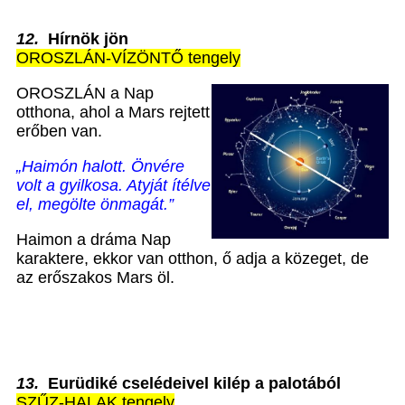
12
.
Hírnök jön
OROSZLÁN-VÍZÖNTŐ tengely
OROSZLÁN a Nap
otthona, ahol a Mars rejtett
erőben van.
„Haimón halott. Önvére
volt a gyilkosa.
Atyját ítélve
el, megölte önmagát.”
Haimon a dráma Nap
karaktere, ekkor van otthon, ő adja a közeget, de
az erőszakos Mars öl.
13.
Eurüdiké cselédeivel kilép a palotából
SZŰZ-HALAK tengely