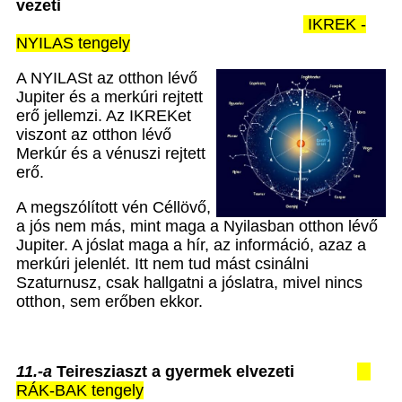
vezeti
IKREK -
NYILAS tengely
A NYILASt az otthon lévő
Jupiter és a merkúri rejtett
erő jellemzi. Az IKREKet
viszont az otthon lévő
Merkúr és a vénuszi rejtett
erő.
A megszólított vén Céllövő,
a jós nem más, mint maga a Nyilasban otthon lévő
Jupiter. A jóslat maga a hír, az információ, azaz a
merkúri jelenlét. Itt nem tud mást csinálni
Szaturnusz, csak hallgatni a jóslatra, mivel nincs
otthon, sem erőben ekkor.
11.-a
Teiresziaszt a gyermek elvezeti
RÁK-BAK tengely