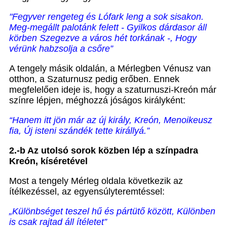
"Fegyver rengeteg és Lófark leng a sok sisakon.
Meg-megállt palotánk felett - Gyilkos dárdasor áll
körben Szegezve a város hét torkának -, Hogy
vérünk habzsolja a csőre”
A tengely másik oldalán, a Mérlegben Vénusz van
otthon, a Szaturnusz pedig erőben. Ennek
megfelelően ideje is, hogy a szaturnuszi-Kreón már
színre lépjen, méghozzá jóságos királyként:
“Hanem itt jön már az új király, Kreón, Menoikeusz
fia,
Új isteni szándék tette királlyá.”
2.-b Az utolsó sorok közben lép a színpadra
Kreón, kíséretével
Most a tengely Mérleg oldala következik az
ítélkezéssel, az egyensúlyteremtéssel:
„Különbséget teszel hű és pártütő között, Különben
is csak rajtad áll ítéletet”