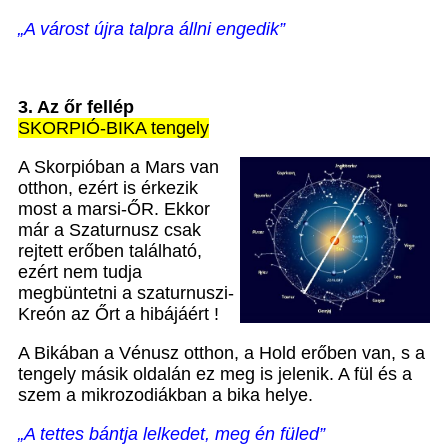
„A várost újra talpra állni engedik”
3. Az őr fellép
SKORPIÓ-BIKA tengely
A Skorpióban a Mars van
otthon, ezért is érkezik
most a marsi-ŐR. Ekkor
már a Szaturnusz csak
rejtett erőben található,
ezért nem tudja
megbüntetni a szaturnuszi-
Kreón az Őrt a hibájáért !
A Bikában a Vénusz otthon, a Hold erőben van, s a
tengely másik oldalán ez meg is jelenik. A fül és a
szem a mikrozodiákban a bika helye.
„A tettes bántja lelkedet, meg én füled”