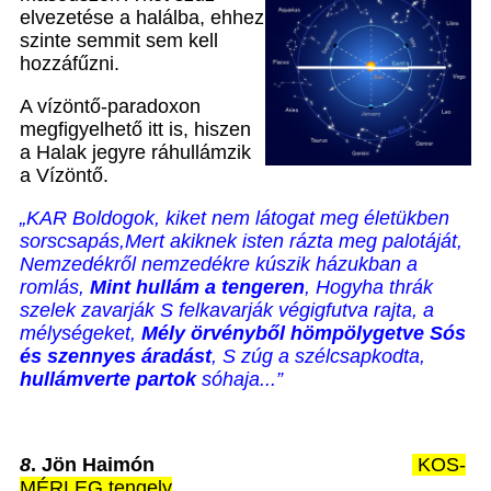
elvezetése a halálba, ehhez
szinte semmit sem kell
hozzáfűzni.
A vízöntő-paradoxon
megfigyelhető itt is, hiszen
a Halak jegyre ráhullámzik
a Vízöntő.
„KAR
Boldogok, kiket nem látogat meg életükben
sorscsapás,Mert akiknek isten rázta meg palotáját,
Nemzedékről nemzedékre kúszik házukban a
romlás,
Mint hullám a tengeren
, Hogyha thrák
szelek zavarják S felkavarják végigfutva rajta, a
mélységeket,
Mély örvényből hömpölygetve
Sós
és szennyes áradást
, S zúg a szélcsapkodta,
hullámverte partok
sóhaja...”
8
. Jön Haimón
KOS-
MÉRLEG tengely