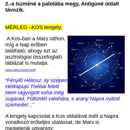
2.-a Iszméné a palotába megy, Antigoné oldalt
távozik.
MÉRLEG –KOS tengely:
A Kos-ban a Mars otthon,
míg a Nap erőben
található, ahogy ezt az
asztrológiai összefoglaló
táblázat is mutatja.
(
www.naput.hupont.hu/6
)
"Fénylő Héliosz, ily szépen
Hétkapujú Thébai felett
Nem ragyogott soha még
sugarad, Föltüntél valahára, s arany Napra nyitod
szemedet...”
A tengely kapcsolat a Kos oldalával indít a Napra
vonatkozó erőteljes utalással, de Mars is
megjelenik ugyanígy: