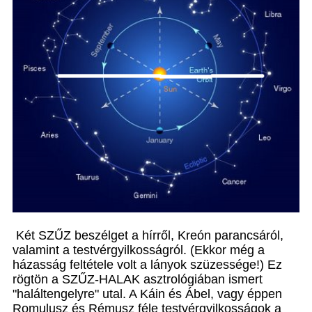
Két SZŰZ beszélget a hírről, Kreón parancsáról,
valamint a testvérgyilkosságról. (Ekkor még a
házasság feltétele volt a lányok szüzessége!) Ez
rögtön a SZŰZ-HALAK asztrológiában ismert
"haláltengelyre" utal. A Káin és Ábel, vagy éppen
Romulusz és Rémusz féle testvérgyilkosságok a