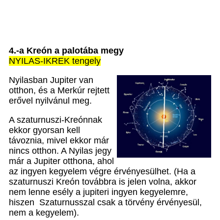
4.-a Kreón a palotába megy
NYILAS-IKREK tengely
Nyilasban Jupiter van
otthon, és a Merkúr rejtett
erővel nyilvánul meg.
A szaturnuszi-Kreónnak
ekkor gyorsan kell
távoznia, mivel ekkor már
nincs otthon. A Nyilas jegy
már a Jupiter otthona, ahol
az ingyen kegyelem végre érvényesülhet. (Ha a
szaturnuszi Kreón továbbra is jelen volna, akkor
nem lenne esély a jupiteri ingyen kegyelemre,
hiszen Szaturnusszal csak a törvény érvényesül,
nem a kegyelem).