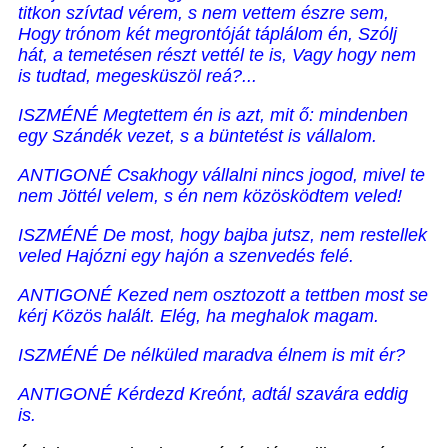
titkon szívtad vérem, s nem vettem észre sem,
Hogy trónom két megrontóját táplálom én, Szólj
hát, a temetésen részt vettél te is, Vagy hogy nem
is tudtad, megesküszöl reá?...
ISZMÉNÉ Megtettem én is azt, mit ő: mindenben
egy Szándék vezet, s a büntetést is vállalom.
ANTIGONÉ Csakhogy vállalni nincs jogod, mivel te
nem Jöttél velem, s én nem közösködtem veled!
ISZMÉNÉ De most, hogy bajba jutsz, nem restellek
veled Hajózni egy hajón a szenvedés felé.
ANTIGONÉ Kezed nem osztozott a tettben most se
kérj Közös halált. Elég, ha meghalok magam.
ISZMÉNÉ De nélküled maradva élnem is mit ér?
ANTIGONÉ Kérdezd Kreónt, adtál szavára eddig
is.