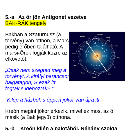
5.
-a Az őr jön Antigonét vezetve
BAK-RÁK tengely
Bakban a Szaturnusz (a
törvény) van otthon, a Mars
pedig erőben található. A
marsi-Őrök fogják közre az
elkövetőt.
„Csak nem szegted meg a
törvényt,
A királyi parancsot
balgatagon, S ezek itt
fogtak s idehoztak? “
“Kilép a házból, s éppen jókor van újra itt. “
Kreón megint jókor érkezik, mivel ez most az ő
másik (a Bak jegyű) otthona.
5.-b
Kreón kilép a palotából. Néhány szolga