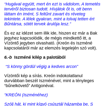
“Hugával együtt, mert én ezt is vádolom,
A temetés
tervéről biztosan tudott. Hívjátok őt is, ott benn
láttam én imént, S feltűnt zavart és réveteg
tekintete. A lélek gyakran, mint a tolvaj tetten ért
Bűntársa, sötét tervek árulója lesz.”
És ez az idézet sem illik ide, hiszen ez már a Bak
jegyhez kapcsolódik, de mégis mindkettő itt, a
Vízöntő jegyben olvasható. (Kreón és Iszméné
kapcsolatáról már az elemzés legelején szó volt).
6.-b
Iszméné kilép a palotából
“S könny gördül végig a kedves arcon”
Vízöntői kép a sírás. Kreón indokolatlanul
durvábban beszél Iszménével, mint a tényleges
“bűnelkövető” Antigonéval.
"KREÓN (Iszménéhez)
Szólj hát, ki mint kígyó csúsztál házamba be, S