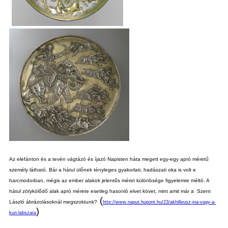
Az elefánton és a tevén vágtázó és íjazó Napisten háta megett egy-egy apró méretű
személy látható. Bár a hátul ülőnek tényleges gyakorlati, hadászati oka is volt e
harcmodorban, mégis az ember alakok jelentős méret különbsége figyelemre méltó. A
hátul zötykölődő alak apró mérete esetleg hasonló elvet követ, mint amit már a Szent
(
László ábrázolásoknál megszoktunk?
http://www.naput.hupont.hu/23/akhilleusz-ina-vagy-a-
)
kun-labszara