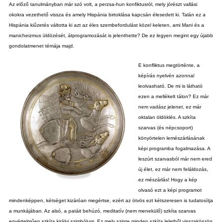
Az előző tanulmányban már szó volt, a perzsa-hun konfiktusról, mely jórészt vallási
okokra vezethető vissza és amely Hispánia birtoklása kapcsán élesedett ki. Talán ez a
Hispánia kiűzetés váltotta ki azt az éles szembefordulást közel keleten, ami Mani és a
manicheizmus üldözését, átprogramozását is jelenthette? De ez legyen megint egy újabb
gondolatmenet témája majd.
E konfliktus megtörténte, a
képírás nyelvén azonnal
leolvasható. De mi is látható
ezen a mellékelt tálon? Ez már
nem vadász jelenet, ez már
oktalan öldöklés. A szkíta
szarvas (és népcsoport)
könyörtelen lemészárlásának
képi programba fogalmazása. A
leszúrt szarvasból már nem ered
új élet, ez már nem feláldozás,
ez mészárlás! Hogy a kép
olvasó ezt a képi programot
mindenképpen, kétséget kizáróan megértse, ezért az ötvös ezt kétszeresen is tudatosítja
a munkájában. Az alsó, a patáit behúzó, meditatív (nem menekülő) szkíta szarvas
egyértelműen szkíta királyi szimbólum. Ez mely szinte minden szkíta leletből visszaköszön