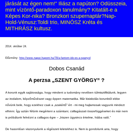
járását az égen nem!” Iliász a napúton? Odüsszeia,
mint vízöntő-paradoxon tanulmány? Kitatált-e a
Képes Kor-nika? Bronzkori szupernaptár?Nap-
Hold-Vénusz:Toldi trio, MINÓSZ Kréta és
MITHRÁSZ kultusz.
2014. október 24.
Előzmény:
http://www.naput.hupont.hu/78/a-fantom-ido-es-a-spanyol
Dobos Csanád
A perzsa „SZENT GYÖRGY” ?
A korunk egyik sajátossága, hogy mindent a tudomány nevében túlmisztifikálunk, legyen
az irodalom, képzőművészet vagy éppen matematika. Már kisiskolás korunktól ebbe
nővünk bele, hogy ezekhez csak a „szakértő” ért - mi meg hajlamosak vagyunk mindezt
elhinni. Így aztán félünk megérteni a számtani, csillagászati összefüggéseket és már nem
is próbálunk felnézni a csillagos égre – „hiszen úgysincs értelme, hiába való.”
De hasonlóan viszonyulunk a régészeti leletekhez is. Nem is gondolunk arra, hogy