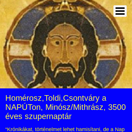
Homérosz,Toldi,Csontváry a
NAPÚTon, Minósz/Mithrász, 3500
éves szupernaptár
“Krónikákat, történelmet lehet hamisítani, de a Nap