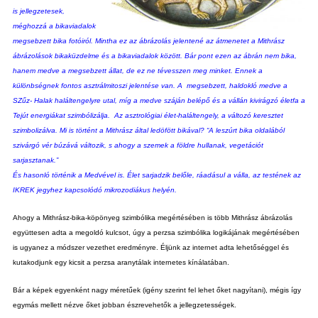
is jellegzetesek,
méghozzá a bikaviadalok
megsebzett bika fotóiról. Mintha ez az ábrázolás jelentené az átmenetet a Mithrász
ábrázolások bikaküzdelme és a bikaviadalok között.
Bár pont ezen az ábrán nem bika,
hanem medve a megsebzett állat, de ez ne tévesszen meg minket. Ennek a
különbségnek fontos asztrálmitoszi jelentése van. A megsebzett, haldokló medve a
SZűz- Halak haláltengelyre utal, míg a medve száján belépő és a vállán kivirágzó életfa a
Tejút energiákat szimbólizálja. Az asztrológiai élet-haláltengely, a változó keresztet
szimbolizálva. Mi is történt a Mithrász által ledöfött bikával?
“A leszúrt bika oldalából
szivárgó vér búzává változik, s ahogy a szemek a földre hullanak, vegetációt
sarjasztanak.”
És hasonló történik a Medvével is. Élet sarjadzik belőle, ráadásul a válla, az testének az
IKREK jegyhez kapcsolódó mikrozodiákus helyén.
Ahogy a Mithrász-bika-köpönyeg szimbólika megértésében is több Mithrász ábrázolás
együttesen adta a megoldó kulcsot, úgy a perzsa szimbólika logikájának megértésében
is ugyanez a módszer vezethet eredményre. Éljünk az internet adta lehetőséggel és
kutakodjunk egy kicsit a perzsa aranytálak internetes kínálatában.
Bár a képek egyenként nagy méretűek (igény szerint fel lehet őket nagyítani), mégis így
egymás mellett nézve őket jobban észrevehetők a jellegzetességek.