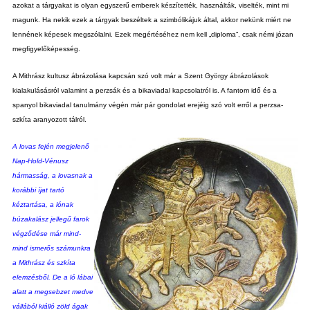
azokat a tárgyakat is olyan egyszerű emberek készítették, használták, viselték, mint mi
magunk. Ha nekik ezek a tárgyak beszéltek a szimbólikájuk által, akkor nekünk miért ne
lennének képesek megszólalni. Ezek megértéséhez nem kell „diploma”, csak némi józan
megfigyelőképesség.
A Mithrász kultusz ábrázolása kapcsán szó volt már a Szent György ábrázolások
kialakulásásról valamint a perzsák és a bikaviadal kapcsolatról is. A fantom idő és a
spanyol bikaviadal tanulmány végén már pár gondolat erejéig szó volt erről a perzsa-
szkíta aranyozott tálról.
A lovas fején megjelenő
Nap-Hold-Vénusz
hármasság, a lovasnak a
korábbi íjat tartó
kéztartása, a lónak
búzakalász jellegű farok
végződése már mind-
mind ismerős számunkra
a Mithrász és szkíta
elemzésből. De a ló lábai
alatt a megsebzet medve
vállából kiálló zöld ágak