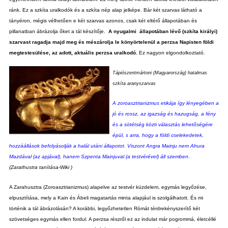
ránk. Ez a szkíta uralkodók és a szkíta nép alap jelképe. Bár két szarvas látható a
tányéron, mégis vélhetően e két szarvas azonos, csak két eltérő állapotában és
pillanatban ábrázolja őket a tál készítője.
A nyugalmi állapotában lévő (szkíta királyi)
szarvast ragadja majd meg és mészárolja le könyörtelenül a perzsa Napisten földi
megtestesülése, az adott, aktuális perzsa uralkodó.
Ez nagyon elgondolkoztató.
Tápiószentmártoni (Magyarország) hatalmas
szkíta aranyszarvas
A zoroasztrianizmus etikája így lényegében a
jó és rossz, az igazság és hazugság, a fény
és a sötétség közti választás lehetőségére
épül, s arra, hogy a földi cselekedetek,
hozzáállások befolyásolják a halál utáni állapotot. Viszont Angra Mainju nem Ahura
Mazdával (az apjával), hanem Szpenta Mainjuval (a testvérével) áll szemben.
(Zarathustra tanítása-Wiki )
A Zarahusztra (Zoroasztrianizmus) alapelve az testvér küzdelem, egymás legyőzése,
elpusztítása, mely a Kain és Ábeli magatartás minta alapjául is szolgálhatott. És mi
történik a tál ábrázolásán? A korábbi, legyőzhetetlen Rómát térdrekényszerítő két
szövetséges egymás ellen fordul. A perzsa részről ez az indulat már pogrommá, életcéllé