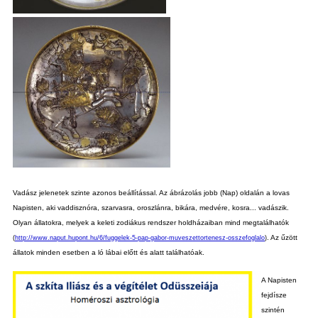
Vadász jelenetek szinte azonos beállítással. Az ábrázolás jobb (Nap) oldalán a lovas
Napisten, aki vaddisznóra, szarvasra, oroszlánra, bikára, medvére, kosra... vadászik.
Olyan állatokra, melyek a keleti zodiákus rendszer holdházaiban mind megtalálhatók
. Az űzött
(
http://www.naput.hupont.hu/6/fuggelek-5-pap-gabor-muveszettortenesz-osszefoglalo
)
állatok minden esetben a ló lábai előtt és alatt találhatóak.
A Napisten
fejdísze
szintén