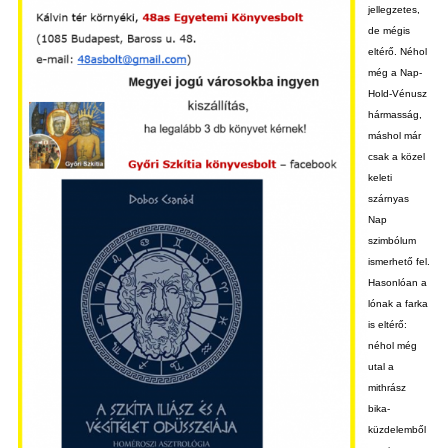
jellegzetes,
de mégis
eltérő. Néhol
még a Nap-
Hold-Vénusz
hármasság,
máshol már
csak a közel
keleti
szárnyas
Nap
szimbólum
ismerhető fel.
Hasonlóan a
lónak a farka
is eltérő:
néhol még
utal a
mithrász
bika-
küzdelemből