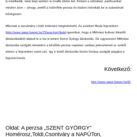
is emelkedik, mely képi szinten is önálló életre kel. Kiírtani a szkítákat, párthusokat
minden áron – ahogy, amiről a különféle perzsa és bizánci krónikák be is számolnak
bőségesen.
Márcsak a tanulmány címét érdemes megindokolni. Az avarkori fibula fejezetben
(
) igazoltuk, hogy a Mithrász kultusz bikaölő
http://www.naput.hupont.hu/75/avar-kori-fibula
ábrázolásából alakult ki a ma is ismert Szent György ábrázolás. De ugyanezen Mithrász
ábrázolás szolgált mintaként a későbbi perzsa napisten vadász jeleneteinek is, amiről
ebben a fejezetben esett szó. Igy e
kettő ábrázolás közös forrása szolgált alapjául e
fejezetcímnek.
Következő:
http://www.naput.hupont.hu/83
Oldal: A perzsa „SZENT GYÖRGY”
Homérosz,Toldi,Csontváry a NAPÚTon,