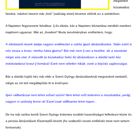
megismert
búzakalász
farokra, máshol viszont már „fotó” (valóság elvet) követve eltűnik ez a szimbólum.
A Napisten fegyverzete felváltva: íj és dárda, bár a Napisten kéztartása mindkét esetben
majdnem ugyanaz. Már az „Avarkori” fibula tanulmányban említettem, hogy:
A dárdatartó kezek alakja nagyon emlékeztet a szkíta íjjazó ábrázolásokra. Talán ezért is
néz vissza a lovas, mintha hátra ijjazna?
Bár már nem íj van a kezébe, de a mozdulat
mégis arra utal. A második (a búzakalász farkú ló) ábrázoláson a dárdát tartó kéz
indokolatlanul torzul íj formává! Ezek nem véletlen hibák, ezek a képírás sajátosságai.
Bár a dárdát hajító kéz már eltér a Szent György ábrázolásoknál megszokott tartástól,
mégis az ott tett megállapítás itt is érvényes:
Ilyen válltartással nem lehet erővel szúrni! Nem lehet erőt belevinni a mozdulatba, pedig
nagyon is szükség lenne rá! Ezzel csak vállficamot lehet kapni...
De ha már szóba került Szent György érdemes további hasonlóságot felfedezni közte és
a perzsa ábrázolások főszereplői között (Az uralkodói nevek említését most nem tartom
fontosnak)