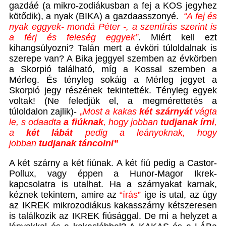
gazdáé (a mikro-zodiákusban a fej a KOS jegyhez
kötődik), a nyak (BIKA) a gazdaasszonyé.
“A fej és
nyak eggyek- mondá Péter -, a szentírás szerint is
a férj és feleség eggyek”
. Miért kell ezt
kihangsúlyozni? Talán mert a évköri túloldalnak is
szerepe van? A Bika jeggyel szemben az évkörben
a Skorpió található, míg a Kossal szemben a
Mérleg. És tényleg sokáig a Mérleg jegyet a
Skorpió jegy részének tekintették. Tényleg egyek
voltak! (Ne feledjük el, a megmérettetés a
túloldalon zajlik)-
„
Most a kakas
két szárnyát
vágta
le, s odaadta
a fiúknak
, hogy jobban
tudjanak írni
,
a
két lábát
pedig a leányoknak, hogy
jobban
tudjanak táncolni”
A két szárny a két fiúnak. A két fiú pedig a Castor-
Pollux, vagy éppen a Hunor-Magor Ikrek-
kapcsolatra is utalhat. Ha a szárnyakat karnak,
kéznek tekintem, amire az
“írás”
ige is utal, az úgy
az IKREK mikrozodiákus kakasszárny kétszeresen
is találkozik az IKREK fiúsággal. De mi a helyzet a