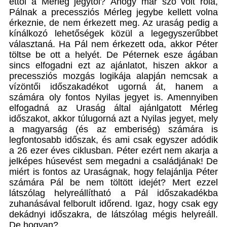
ettől a Mérleg jegytől? Ahogy már szó volt róla,
Pálnak a precessziós Mérleg jegybe kellett volna
érkeznie, de nem érkezett meg. Az uraság pedig a
kínálkozó lehetőségek közül a legegyszerűbbet
választaná. Ha Pál nem érkezett oda, akkor Péter
töltse be ott a helyét. De Péternek esze ágában
sincs elfogadni ezt az ajánlatot, hiszen akkor a
precessziós mozgás logikája alapján nemcsak a
vízöntői időszakadékot ugorná át, hanem a
számára oly fontos Nyilas jegyet is. Amennyiben
elfogadná az Uraság által ajánlgatott Mérleg
időszakot, akkor túlugorná azt a Nyilas jegyet, mely
a magyarság (és az emberiség) számára is
legfontosabb időszak, és ami csak egyszer adódik
a 26 ezer éves ciklusban. Péter ezért nem akarja a
jelképes húsevést sem megadni a családjának! De
miért is fontos az Uraságnak, hogy felajánlja Péter
számára Pál be nem töltött idejét? Mert ezzel
látszólag helyreállítható a Pál időszakadékba
zuhanásával felborult időrend. Igaz, hogy csak egy
dekádnyi időszakra, de látszólag mégis helyreáll.
De hogyan?