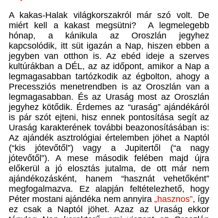
A kakas-Halak világkorszakról már szó volt. De
miért kell a kakast megsütni? A legmelegebb
hónap, a kánikula az Oroszlán jegyhez
kapcsolódik, itt süt igazán a Nap, hiszen ebben a
jegyben van otthon is. Az ebéd ideje a szerves
kultúrákban a DÉL, az az időpont, amikor a Nap a
legmagasabban tartózkodik az égbolton, ahogy a
Precessziós menetrendben is az Oroszlán van a
legmagasabban. És az Uraság most az Oroszlán
jegyhez kötődik. Érdemes az “uraság” ajándékáról
is pár szót ejteni, hisz ennek pontosítása segít az
Uraság karakterének további beazonosításában is:
Az ajándék asztrológiai értelemben jöhet a Naptól
(“kis jótevőtől”) vagy a Jupitertől (“a nagy
jótevőtől”). A mese második felében majd újra
előkerül a jó elosztás jutalma, de ott már nem
ajándékozásként, hanem “hasznát vehetőként”
megfogalmazva. Ez alapján feltételezhető, hogy
Péter mostani ajándéka nem annyira
„hasznos”
, így
ez csak a Naptól jöhet. Azaz az Uraság ekkor