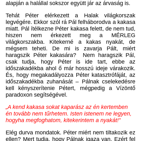
alapján a halállal sokszor együtt jár az árvaság is.
Tehát Péter elérkezett a Halak világkorszak
legvégére. Ekkor szól rá Pál felháborodva a kakasa
miatt. Pál ítélkezne Péter kakasa felett, de nem tud,
hiszen nem érkezett meg a MÉRLEG
világkorszakba. Kitekerné a kakas nyakát, de
mégsem teheti. De mi is zavarja Pált, miért
haragszik Péter kakasára? Nem haragszik Pál,
csak tudja, hogy Péter is ide tart, ebbe az
időszakadékba ahol ő már hosszú ideje várakozik.
És, hogy megakadályozza Péter katasztrófáját, az
időszakadékba zuhanását – Pálnak cselekedésre
kell kényszerítenie Pétert, mégpedig a Vízöntő
paradoxon segítségével.
„A kend kakasa sokat kaparász az én kertemben
én tovább nem tűrhetem. Isten istenem ne legyen,
hogyha megfoghatom, kitekerintem a nyakát!”
Elég durva mondatok. Péter miért nem tiltakozik ez
ellen? Mert tudja, hogy Pálnak igaza van. Ezért fel