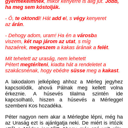
gyermekeimnek
, mikor kenyérre is alig jut.
Jobb,
ha meg sem kóstolják.
- Ó,
te oktondi
! Hát
add e
l, s
végy
kenyeret
az
árán
.
- Dehogy adom, uram! Ha én a
városb
a
viszem,
két nap járom az utat
, s míg
hazaérek,
megeszem
a kakas árának a
felét
.
Mit tehetett az uraság, nem lehetett
Pétert
megtéríteni
, kiadta hát a rendeletet a
szakácsnénak, hogy ebédre
süsse
meg a
kakast
.
A lakodalom jelképileg ahhoz a Mérleg jegyhez
kapcsolódik, ahová Pálnak meg kellett volna
érkeznie. A húsevés tilalma szintén ide
kapcsolható, hiszen a húsevés a Mérleggel
szembeni Kos hozadéka.
Péter nagyon nem akar a Mérlegbe lépni, még ha
az Uraság ezt is ajánlgatja neki. De miért is irtózik