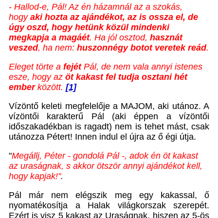
- Hallod-e, Pál! Az én házamnál az a szokás,
hogy
aki hozta az ajándékot, az is ossza el, de
úgy oszd, hogy hetünk közül mindenki
megkapja a magáét
. Ha jól osztod,
hasznát
veszed
, ha nem:
huszonnégy botot veretek reád
.
Eleget törte a
fejét
Pál, de nem vala annyi istenes
esze, hogy az
öt kakast
fel tudja osztani
hét
ember
között.
[1]
Vízöntő keleti megfelelője a MAJOM, aki utánoz. A
vízöntői karakterű Pál (aki éppen a vízöntői
időszakadékban is ragadt) nem is tehet mást, csak
utánozza Pétert! Innen indul el újra az ő égi útja.
"
Megállj, Péter - gondolá Pál -, adok én öt kakast
az uraságnak, s akkor ötször annyi ajándékot kell,
hogy kapjak!"
.
Pál már nem elégszik meg egy kakassal, ő
nyomatékosítja a Halak világkorszak szerepét.
Ezért is visz 5 kakast az Uraságnak, hiszen az 5-ös