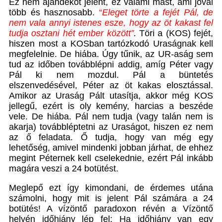
Ez nem ajándékot jelent, ez valami mást, ami jóval
több és hasznosabb.
“
Eleget törte a fejét Pál, de
nem vala annyi istenes esze, hogy az öt kakast fel
tudja osztani hét ember között”
.
Töri a (KOS) fejét,
hiszen most a KOSban tartózkodó Uraságnak kell
megfelelnie. De hiába. Úgy tűnik, az UR-aság sem
tud az időben továbblépni addig, amíg Péter vagy
Pál ki nem mozdul. Pál a büntetés
elszenvedésével, Péter az öt kakas elosztással.
Amikor az Uraság Pált utasítja, akkor még KOS
jellegű, ezért is oly kemény, harcias a beszéde
vele. De hiába. Pál nem tudja (vagy talán nem is
akarja) továbbléptetni az Uraságot, hiszen ez nem
az ő feladata. Ő tudja, hogy van még egy
lehetőség, amivel mindenki jobban járhat, de ehhez
megint Péternek kell cselekednie, ezért Pál inkább
magára veszi a 24 botütést.
Meglepő ezt így kimondani, de érdemes utána
számolni, hogy mit is jelent Pál számára a 24
botütés! A vízöntő paradoxon révén a Vízöntő
helyén időhiány lép fel: Ha időhiány van egy