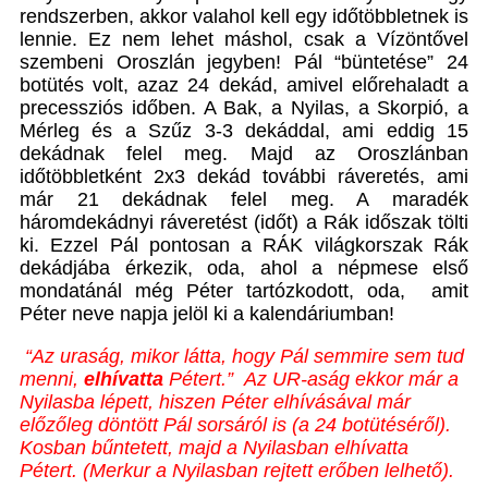
rendszerben, akkor valahol kell egy időtöbbletnek is
lennie. Ez nem lehet máshol, csak a Vízöntővel
szembeni Oroszlán jegyben! Pál “büntetése” 24
botütés volt, azaz 24 dekád, amivel előrehaladt a
precessziós időben. A Bak, a Nyilas, a Skorpió, a
Mérleg és a Szűz 3-3 dekáddal, ami eddig 15
dekádnak felel meg. Majd az Oroszlánban
időtöbbletként 2x3 dekád további ráveretés, ami
már 21 dekádnak felel meg. A maradék
háromdekádnyi ráveretést (időt) a Rák időszak tölti
ki. Ezzel Pál pontosan a RÁK világkorszak Rák
dekádjába érkezik, oda, ahol a népmese első
mondatánál még Péter tartózkodott, oda, amit
Péter neve napja jelöl ki a kalendáriumban!
“Az uraság, mikor látta, hogy Pál semmire sem tud
menni,
elhívatta
Pétert.”
Az UR-aság ekkor már a
Nyilasba lépett, hiszen Péter elhívásával már
előzőleg döntött Pál sorsáról is (a 24 botütéséről).
Kosban bűntetett, majd a Nyilasban elhívatta
Pétert. (Merkur a Nyilasban rejtett erőben lelhető).