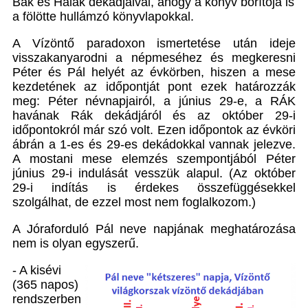
Bak és Halak dekádjaival, ahogy a könyv borítója is
a fölötte hullámzó könyvlapokkal.
A Vízöntő paradoxon ismertetése után ideje
visszakanyarodni a népmeséhez és megkeresni
Péter és Pál helyét az évkörben, hiszen a mese
kezdetének az időpontját pont ezek határozzák
meg: Péter névnapjairól, a június 29-e, a RÁK
havának Rák dekádjáról és az október 29-i
időpontokról már szó volt. Ezen időpontok az évköri
ábrán a 1-es és 29-es dekádokkal vannak jelezve.
A mostani mese elemzés szempontjából Péter
június 29-i indulását vesszük alapul. (Az október
29-i indítás is érdekes összefüggésekkel
szolgálhat, de ezzel most nem foglalkozom.)
A Jóraforduló Pál neve napjának meghatározása
nem is olyan egyszerű.
- A kisévi
(365 napos)
rendszerben