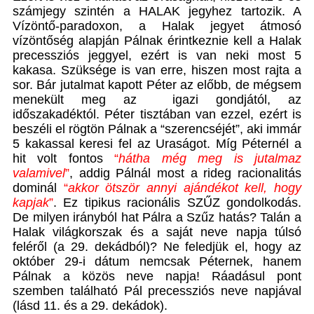
számjegy szintén a HALAK jegyhez tartozik. A
Vízöntő-paradoxon, a Halak jegyet átmosó
vízöntőség alapján Pálnak érintkeznie kell a Halak
precessziós jeggyel, ezért is van neki most 5
kakasa. Szüksége is van erre, hiszen most rajta a
sor. Bár jutalmat kapott Péter az előbb, de mégsem
menekült meg az igazi gondjától, az
időszakadéktól. Péter tisztában van ezzel, ezért is
beszéli el rögtön Pálnak a “szerencséjét”, aki immár
5 kakassal keresi fel az Uraságot. Míg Péternél a
hit volt fontos
“
hátha még meg is jutalmaz
valamivel
”
, addig Pálnál most a rideg racionalitás
dominál
“
akkor ötször annyi ajándékot kell, hogy
kapjak
”
. Ez tipikus racionális SZŰZ gondolkodás.
De milyen irányból hat Pálra a Szűz hatás? Talán a
Halak világkorszak és a saját neve napja túlsó
feléről (a 29. dekádból)? Ne feledjük el, hogy az
október 29-i dátum nemcsak Péternek, hanem
Pálnak a közös neve napja! Ráadásul pont
szemben található Pál precessziós neve napjával
(lásd 11. és a 29. dekádok).