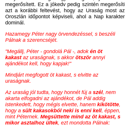
megerősített. Ez a jókedv pedig szintén megerősíti
azt a korábbi feltevést, hogy az Uraság most az
Oroszlán időpontot képviseli, ahol a Nap karakter
dominál.
Hazamegy Péter nagy örvendezéssel, s beszéli
Pálnak a szerencséjét.
"Megállj, Péter - gondolá Pál -, adok
én öt
kakast
az uraságnak, s akkor
ötször
annyi
ajándékot kell, hogy kapjak!"
Mindjárt megfogott öt kakast, s elvitte az
uraságnak.
Az uraság jól tudta, hogy honnét fúj a
szél
, nem
akarta elfogadni az ajándékot, de Pál addig
istenkedett, hogy mégis elvette, hanem
kikötötte
,
hogy a
sült kakasokból neki is enni kell
, éppen,
mint Péternek.
Megsüttette mind az öt kakast, s
mikor asztalhoz ültek
, ezt mondotta Pálnak: