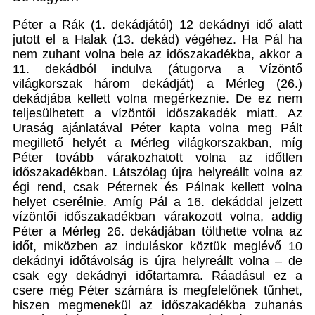
Péter a Rák (1. dekádjától) 12 dekádnyi idő alatt
jutott el a Halak (13. dekád) végéhez. Ha Pál ha
nem zuhant volna bele az időszakadékba, akkor a
11. dekádból indulva (átugorva a Vízöntő
világkorszak három dekádját) a Mérleg (26.)
dekádjába kellett volna megérkeznie. De ez nem
teljesülhetett a vízöntői időszakadék miatt. Az
Uraság ajánlatával Péter kapta volna meg Pált
megillető helyét a Mérleg világkorszakban, míg
Péter tovább várakozhatott volna az időtlen
időszakadékban. Látszólag újra helyreállt volna az
égi rend, csak Péternek és Pálnak kellett volna
helyet cserélnie. Amíg Pál a 16. dekáddal jelzett
vízöntői időszakadékban várakozott volna, addig
Péter a Mérleg 26. dekádjában tölthette volna az
időt, miközben az induláskor köztük meglévő 10
dekádnyi időtávolság is újra helyreállt volna – de
csak egy dekádnyi időtartamra. Ráadásul ez a
csere még Péter számára is megfelelőnek tűnhet,
hiszen megmenekül az időszakadékba zuhanás