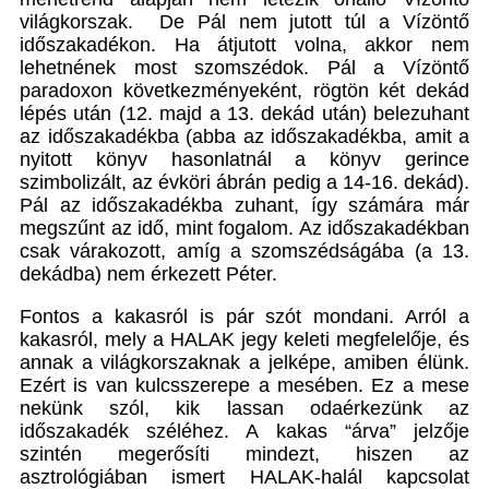
világkorszak. De Pál nem jutott túl a Vízöntő
időszakadékon. Ha átjutott volna, akkor nem
lehetnének most szomszédok. Pál a Vízöntő
paradoxon következményeként, rögtön két dekád
lépés után (12. majd a 13. dekád után) belezuhant
az időszakadékba (abba az időszakadékba, amit a
nyitott könyv hasonlatnál a könyv gerince
szimbolizált, az évköri ábrán pedig a 14-16. dekád).
Pál az időszakadékba zuhant, így számára már
megszűnt az idő, mint fogalom. Az időszakadékban
csak várakozott, amíg a szomszédságába (a 13.
dekádba) nem érkezett Péter.
Fontos a kakasról is pár szót mondani. Arról a
kakasról, mely a HALAK jegy keleti megfelelője, és
annak a világkorszaknak a jelképe, amiben élünk.
Ezért is van kulcsszerepe a mesében. Ez a mese
nekünk szól, kik lassan odaérkezünk az
időszakadék széléhez. A kakas “árva” jelzője
szintén megerősíti mindezt, hiszen az
asztrológiában ismert HALAK-halál kapcsolat