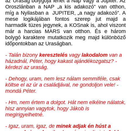
az Uraság bolygója lehet a Nap vagy a Jupiter. Az
Oroszlánban a NAP „a kis adakozó” van otthon,
míg a Nyilasban a JUPITER, „a nagy adakozó”. A
mese logikájában fontos szerep jut majd a
harmadik tüzes jegynek, a KOSnak is, ahol viszont
már a harcias MARS van otthon. És e három
bolygó karaktere mutatkozik meg majd különböző
időpontokban az Uraságban.
- Talán bizony
keresztelés
vagy
lakodalom
van a
házadnál, Péter, hogy kakast ajándékozgatsz? -
kérdezi az uraság.
- Dehogy, uram, nem lesz nálam semmiféle, csak
költse el az úr a családjával, ne gondoljon vele! -
mondá Péter.
- Hm, nem értem a dolgot. Hát nem elkélne nálatok,
hisz annyian vagytok, hogy Jákob is
megirigyelhetné.
- Igaz, uram, igaz, de
minek adjak én húst a