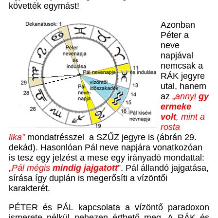
követték egymást!
Azonban
Péter a
neve
napjával
nemcsak a
RÁK jegyre
utal, hanem
az
„
annyi
gy
ermeke
volt
, mint a
rosta
lika”
mondatrésszel a SZŰZ jegyre is (ábrán 29.
dekád). Hasonlóan Pál neve napjára vonatkozóan
is tesz egy jelzést a mese egy irányadó mondattal:
„
Pál mégis
mindig jajgatott
”
. Pál állandó jajgatása,
sírása így duplán is megerősíti a vízöntői
karakterét.
PÉTER és PÁL kapcsolata a vízöntő paradoxon
ismerete nélkül nehezen érthető meg. A RÁK és