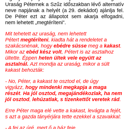
Uraság Péternek a Szűz időszakban lévő alternatív
neve napjának a helyét (a 29. dekádot) ajánlja fel.
De Péter ezt az állapotot sem akarja elfogadni,
nem lehetett „megtéríteni”.
Mit tehetett az uraság, nem lehetett
Pétert
megtéríteni
, kiadta hát a rendeletet a
szakácsnénak, hogy
ebédre
süsse
meg a
kakast
.
Mikor az
ebéd kész volt
, Pétert is az asztalhoz
ültette. Éppen
heten ültek vele együtt az
asztalnál.
Azt mondja az uraság, mikor a sült
kakast behozták:
- No, Péter, a kakast te osztod el, de úgy
vigyázz,
hogy mindenki megkapja a maga
részét
.
Ha jól osztod, megajándékozlak, ha nem
jól osztod
,
lehúzatlak, s tizenkettőt veretek rád
.
Erre Péter maga elé vette a kakast, levágta a fejét,
s azt a gazda tányérjára tette ezekkel a szavakkal:
- A fej az úré, mert ő a ház feje.