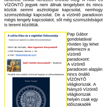
VÍZÖNTŐ jegyek nem állnak tengelyben és nincs
köztük semmi asztrológiai kapcsolat, nemhogy
szomszédsági kapcsolat. De a vízöntő paradoxon
mégis tengely kapcsolatot, sőt még szomszédságot
is teremt közöttük.
Pap Gábor
gondolatával
röviden így lehet
jellemezni a
vízöntő
paradoxont:
A vízöntő
paradoxon alapján
nincs önálló
VÍZÖNTŐ
világkorszak. A
hiányzó Vízöntő
világkorszak
helyén csak egy
időszakadék