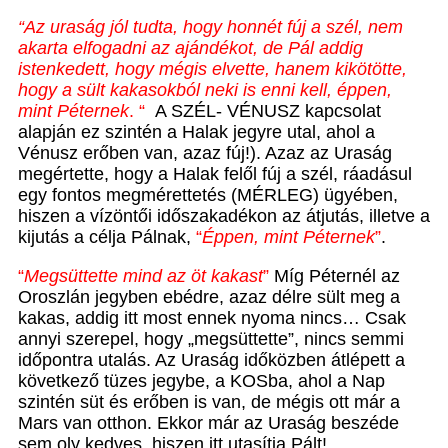
“Az uraság jól tudta, hogy honnét fúj a szél, nem
akarta elfogadni az ajándékot, de Pál addig
istenkedett, hogy mégis elvette, hanem kikötötte,
hogy a sült kakasokból neki is enni kell, éppen,
mint Péternek
. “
A SZÉL- VÉNUSZ kapcsolat
alapján ez szintén a Halak jegyre utal, ahol a
Vénusz erőben van, azaz fúj!). Azaz az Uraság
megértette, hogy a Halak felől fúj a szél, ráadásul
egy fontos megmérettetés (MÉRLEG) ügyében,
hiszen a vízöntői időszakadékon az átjutás, illetve a
kijutás a célja Pálnak,
“
Éppen, mint Péternek
”
.
“
Megsüttette mind az öt kakast
”
Míg Péternél az
Oroszlán jegyben ebédre, azaz délre sült meg a
kakas, addig itt most ennek nyoma nincs… Csak
annyi szerepel, hogy „megsüttette”, nincs semmi
időpontra utalás. Az Uraság időközben átlépett a
következő tüzes jegybe, a KOSba, ahol a Nap
szintén süt és erőben is van, de mégis ott már a
Mars van otthon. Ekkor már az Uraság beszéde
sem oly kedves, hiszen itt utasítja Pált!