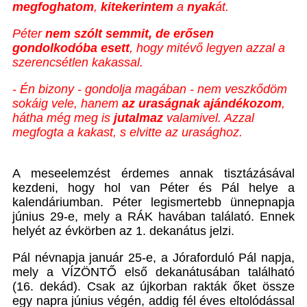
megfoghatom
,
kitekerintem
a
nyak
át.
Péter
nem szólt semmit, de erősen
gondolkodóba esett
, hogy mitévő legyen azzal a
szerencsétlen kakassal.
- Én bizony - gondolja magában - nem veszkődöm
sokáig vele, hanem
az uraságnak
ajándékozom
,
hátha még meg is
jutalmaz
valamivel. Azzal
megfogta a kakast, s elvitte az urasághoz.
A meseelemzést érdemes annak tisztázásával
kezdeni, hogy hol van Péter és Pál helye a
kalendáriumban. Péter legismertebb ünnepnapja
június 29-e, mely a RÁK havában találató. Ennek
helyét az évkörben az 1. dekanátus jelzi.
Pál névnapja január 25-e, a Jóraforduló Pál napja,
mely a VÍZÖNTŐ első dekanátusában található
(16. dekád). Csak az újkorban rakták őket össze
egy napra június végén, addig fél éves eltolódással