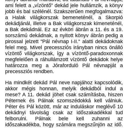
ami felett a „vízöntő” dekád jele hullámzik, a könyv
jobb és bal szélénél. Szakszerűen megfogalmazva:
a Halak világkorszak bemeneténél, a Skorpió
dekádjánál, illetve a Bak világkorszak kimeneténél,
a Bak dekádnál. Ez az évköri ábrán a 11. és a 19.
sorszámú dekádnak, a nyitott könyv ábrán pedig a
pirossal jelzett "Pál névnap I-II." alatti dekádoknak
felel meg. Mivel precessziós irányban nincs önálló
vízöntő világkorszak, így a vízöntő-paradoxonnak
megfelelően a ráhullámzott vízöntő dekádok helye
határozza meg a Jóraforduló Pál névnapját a
precessziós rendben.
Ha mindkét dekád Pál neve napjához kapcsolódik,
akkor mégis honnan, melyik dekádból indul a
mese? A 11. dekád jöhet csak számításba, hiszen
Péternek és Pálnak szomszédokká kell válniuk.
Péter és Pál között, már az induláskor meglévő 10
dekádnyi távolság csak az időszakadékkal tud
felborulni. Pálnak bele kell zuhanni az
időszakadékba, hogy számára megszűnjön az idő.