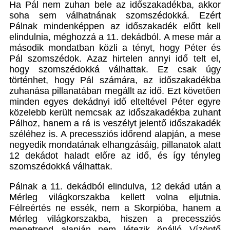
Ha Pál nem zuhan bele az időszakadékba, akkor
soha sem válhatnának szomszédokká. Ezért
Pálnak mindenképpen az időszakadék előtt kell
elindulnia, méghozzá a 11. dekádból. A mese már a
második mondatban közli a tényt, hogy Péter és
Pál szomszédok. Azaz hirtelen annyi idő telt el,
hogy szomszédokká válhattak. Ez csak úgy
történhet, hogy Pál számára, az időszakadékba
zuhanása pillanatában megállt az idő. Ezt követően
minden egyes dekádnyi idő elteltével Péter egyre
közelebb került nemcsak az időszakadékba zuhant
Pálhoz, hanem a rá is veszélyt jelentő időszakadék
széléhez is. A precessziós időrend alapján, a mese
negyedik mondatának elhangzásáig, pillanatok alatt
12 dekádot haladt előre az idő, és így tényleg
szomszédokká válhattak.
Pálnak a 11. dekádból elindulva, 12 dekád után a
Mérleg világkorszakba kellett volna eljutnia.
Félreértés ne essék, nem a Skorpióba, hanem a
Mérleg világkorszakba, hiszen a precessziós
menetrend alapján nem létezik önálló Vízöntő