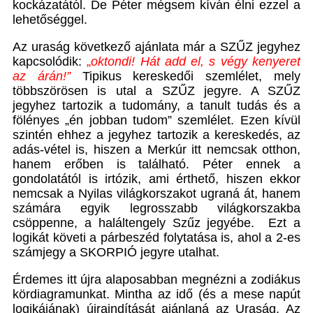
kockázatától. De Péter mégsem kíván élni ezzel a
lehetőséggel.
Az uraság következő ajánlata már a SZŰZ jegyhez
kapcsolódik:
„
oktondi! Hát add el, s végy kenyeret
az árán!”
Tipikus kereskedői szemlélet, mely
többszörösen is utal a SZŰZ jegyre. A SZŰZ
jegyhez tartozik a tudomány, a tanult tudás és a
fölényes „én jobban tudom” szemlélet. Ezen kívül
szintén ehhez a jegyhez tartozik a kereskedés, az
adás-vétel is, hiszen a Merkúr itt nemcsak otthon,
hanem erőben is található. Péter ennek a
gondolatától is irtózik, ami érthető, hiszen ekkor
nemcsak a Nyilas világkorszakot ugraná át, hanem
számára egyik legrosszabb világkorszakba
csöppenne, a haláltengely Szűz jegyébe. Ezt a
logikát követi a párbeszéd folytatása is, ahol a 2-es
számjegy a SKORPIÓ jegyre utalhat.
Érdemes itt újra alaposabban megnézni a zodiákus
kördiagramunkat. Mintha az idő (és a mese napút
logikájának) újraindítását ajánlaná az Uraság. Az