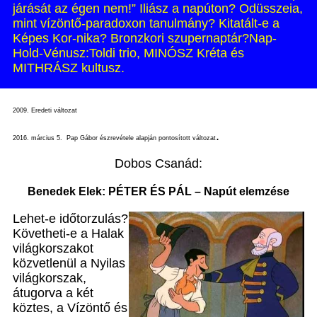
járását az égen nem!” Iliász a napúton? Odüsszeia,
mint vízöntő-paradoxon tanulmány? Kitatált-e a
Képes Kor-nika? Bronzkori szupernaptár?Nap-
Hold-Vénusz:Toldi trio, MINÓSZ Kréta és
MITHRÁSZ kultusz.
2009. Eredeti változat
.
2016. március 5. Pap Gábor észrevétele alapján pontosított változat
Dobos Csanád:
Benedek Elek: PÉTER ÉS PÁL –
Napút elemzése
Lehet-e időtorzulás?
Követheti-e a Halak
világkorszakot
közvetlenül a Nyilas
világkorszak,
átugorva a két
köztes, a Vízöntő és