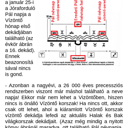
a január 25-i
a Jóraforduló
Pál napja a
Vízöntő
hónap első
dekádjában
található (az
évkör ábrán
a 16. dekád).
Ennek
beazonosítá
sával nincs
is gond.
- Azonban a nagyévi, a 26 000 éves precessziós
rendszerben viszont már máshol található a neve
napja! Ekkor már nem lehet a Vizöntőben, hiszen
nincs is önálló Vízöntő korszak! Ha nincs ott, akkor
csak ott lehet, ahol a kiáramlott Vízöntő korszak
vízöntő dekádja lefedi az aktuális Halak és Bak
világkorszak dekádjait. (Azaz még mindig a nyitott
könyv ábránál maradva, ott található Pál névnapja,