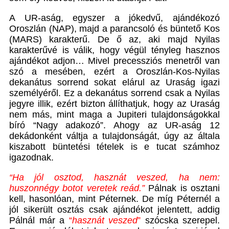
A UR-aság, egyszer a jókedvű, ajándékozó
Oroszlán (NAP), majd a parancsoló és büntető Kos
(MARS) karakterű. De ő az, aki majd Nyilas
karakterűvé is válik, hogy végül tényleg hasznos
ajándékot adjon… Mivel precessziós menetről van
szó a mesében, ezért a Oroszlán-Kos-Nyilas
dekanátus sorrend sokat elárul az Uraság igazi
személyéről. Ez a dekanátus sorrend csak a Nyilas
jegyre illik, ezért bizton állíthatjuk, hogy az Uraság
nem más, mint maga a Jupiteri tulajdonságokkal
bíró “Nagy adakozó”. Ahogy az UR-aság 12
dekádonként váltja a tulajdonságát, úgy az általa
kiszabott büntetési tételek is e tucat számhoz
igazodnak.
“Ha jól osztod, hasznát veszed, ha nem:
huszonnégy botot veretek reád.”
Pálnak is osztani
kell, hasonlóan, mint Péternek. De míg Péternél a
jól sikerült osztás csak ajándékot jelentett, addig
Pálnál már a
“
hasznát veszed
”
szócska szerepel.