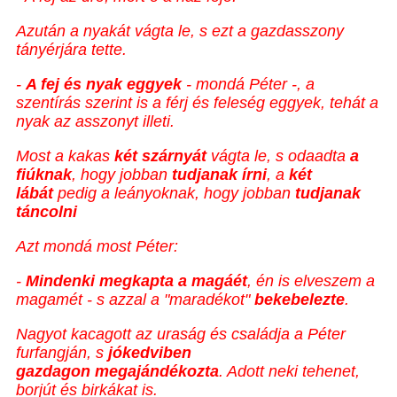
Azután a nyakát vágta le, s ezt a gazdasszony
tányérjára tette.
-
A fej és nyak eggyek
- mondá Péter -, a
szentírás szerint is a férj és feleség eggyek, tehát a
nyak az asszonyt illeti.
Most a kakas
két szárnyát
vágta le, s odaadta
a
fiúknak
, hogy jobban
tudjanak írni
, a
két
lábát
pedig a leányoknak, hogy jobban
tudjanak
táncolni
Azt mondá most Péter:
-
Mindenki megkapta a magáét
, én is elveszem a
magamét - s azzal a "maradékot"
bekebelezte
.
Nagyot kacagott az uraság és családja a Péter
furfangján, s
jókedviben
gazdagon
megajándékozta
. Adott neki tehenet,
borjút és birkákat is.