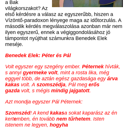
a Bak
világkorszakot? Az
első kérdésre a válasz az egyszerűbb, hiszen a
Vízöntő-paradoxon lényege maga az időtorzulás. A
második kérdés megválaszolása azonban már nem
ilyen egyszerű, ennek a végiggondolásához jó
támpontot nyújthat számunkra Benedek Elek
meséje.
Benedek Elek: Péter és Pál
Volt egyszer egy szegény ember.
Péternek
hívták,
s annyi
gyermeke volt
, mint a rosta lika, még
eggyel több, de aztán egész gazdasága egy
árva
kakas
volt. A
szomszédja
, Pál meg
erős
gazda
volt, s mégis
mindig jajgatott
.
Azt mondja egyszer Pál Péternek:
Szomszéd
! A kend
kakas
a sokat kaparász az én
kert
e
mben, én tovább
nem tűrhetem
. Isten
istenem ne legyen,
hogyha