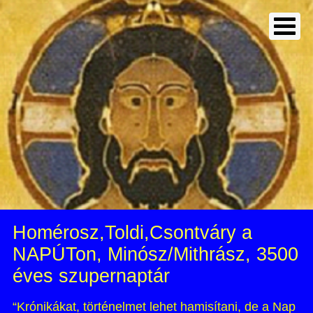
Homérosz,Toldi,Csontváry a
NAPÚTon, Minósz/Mithrász, 3500
éves szupernaptár
“Krónikákat, történelmet lehet hamisítani, de a Nap