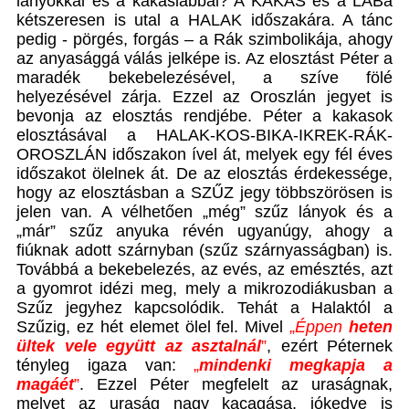
lányokkal és a kakaslábbal? A KAKAS és a LÁBa
kétszeresen is utal a HALAK időszakára. A tánc
pedig - pörgés, forgás – a Rák szimbolikája, ahogy
az anyasággá válás jelképe is. Az elosztást Péter a
maradék bekebelezésével, a szíve fölé
helyezésével zárja. Ezzel az Oroszlán jegyet is
bevonja az elosztás rendjébe. Péter a kakasok
elosztásával a HALAK-KOS-BIKA-IKREK-RÁK-
OROSZLÁN időszakon ível át, melyek egy fél éves
időszakot ölelnek át. De az elosztás érdekessége,
hogy az elosztásban a SZŰZ jegy többszörösen is
jelen van. A vélhetően „még” szűz lányok és a
„már” szűz anyuka révén ugyanúgy, ahogy a
fiúknak adott szárnyban (szűz szárnyasságban) is.
Továbbá a bekebelezés, az evés, az emésztés, azt
a gyomrot idézi meg, mely a mikrozodiákusban a
Szűz jegyhez kapcsolódik. Tehát a Halaktól a
Szűzig, ez hét elemet ölel fel. Mivel
„
Éppen
heten
ültek vele együtt az asztalnál
”
, ezért Péternek
tényleg igaza van:
„
mindenki megkapja a
magáét
”
. Ezzel Péter megfelelt az uraságnak,
melyet az uraság nagy kacagása, jókedve is