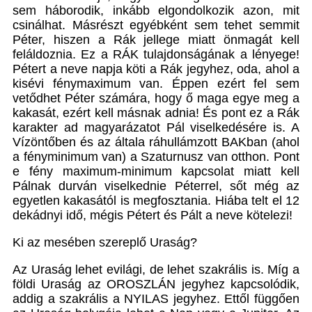
sem háborodik, inkább elgondolkozik azon, mit
csinálhat. Másrészt egyébként sem tehet semmit
Péter, hiszen a Rák jellege miatt önmagát kell
feláldoznia. Ez a RÁK tulajdonságának a lényege!
Pétert a neve napja köti a Rák jegyhez, oda, ahol a
kisévi fénymaximum van. Éppen ezért fel sem
vetődhet Péter számára, hogy ő maga egye meg a
kakasát, ezért kell másnak adnia! És pont ez a Rák
karakter ad magyarázatot Pál viselkedésére is. A
Vízöntőben és az általa ráhullámzott BAKban (ahol
a fényminimum van) a Szaturnusz van otthon. Pont
e fény maximum-minimum kapcsolat miatt kell
Pálnak durván viselkednie Péterrel, sőt még az
egyetlen kakasától is megfosztania. Hiába telt el 12
dekádnyi idő, mégis Pétert és Pált a neve kötelezi!
Ki az mesében szereplő Uraság?
Az Uraság lehet evilági, de lehet szakrális is. Míg a
földi Uraság az OROSZLÁN jegyhez kapcsolódik,
addig a szakrális a NYILAS jegyhez. Ettől függően