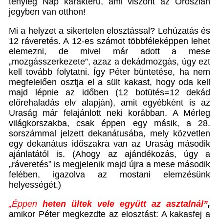
tényleg Nap karakterű, ami viszont az Oroszlán
jegyben van otthon!
Mi a helyzet a sikertelen elosztással? Lehúzatás és
12 ráveretés. A 12-es számot többféleképpen lehet
elemezni, de mivel már adott a mese
„mozgásszerkezete”, azaz a dekádmozgás, úgy ezt
kell tovább folytatni. Így Péter büntetése, ha nem
megfelelően osztja el a sült kakast, hogy oda kell
majd lépnie az időben (12 botütés=12 dekád
előrehaladás elv alapján), amit egyébként is az
Uraság már felajánlott neki korábban. A Mérleg
világkorszakba, csak éppen egy másik, a 28.
sorszámmal jelzett dekanátusába, mely közvetlen
egy dekanátus időszakra van az Uraság második
ajánlatától is. (Ahogy az ajándékozás, úgy a
„ráveretés” is megjelenik majd újra a mese második
felében, igazolva az mostani elemzésünk
helyességét.)
„Éppen
heten ültek vele együtt az asztalnál”
,
amikor Péter megkezdte az elosztást: A kakasfej a