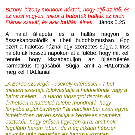
Bizony, bizony mondom néktek, hogy eljő az idő, és
az most vagyon, mikor a
halott
ak
hall
ják az Isten
Fiának szavát, és akik
hall
ják, élnek
.
János 5.25
A halál állapota és a hallás nagyon is
összekapcsolódik a tibeti buddhizmusban. Épp
ezért a halottas háznál egy szerzetes súgja a friss
halottnak hosszú napokon át a fülébe, hogy mit kell
tennie, hogy kiszabaduljon az újjászületés
karmatikus forgásából. Súgja, amit a HALottnak
meg kell HALlania!
„A Bardo szövegét - csekély eltéréssel - Tibet
minden szektája fölolvastatja a haldoklónak vagy a
halott mellett… A Bardo thossgrol tisztán és
érthetően a haldokló fülébe mondható, hogy
lényébe a „fül ösvényén" át hatoljon be; azért egyre
ismétlődően nevén szólítja a kérdé­ses személyt,
ösztökéli, hogy erősen figyeljen arra, amit neki
legalább három ízben, de még inkább hétszer
egymás után behatóan és hangsúlyozottan