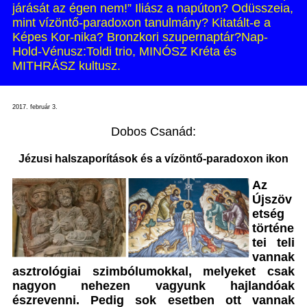
járását az égen nem!” Iliász a napúton? Odüsszeia,
mint vízöntő-paradoxon tanulmány? Kitatált-e a
Képes Kor-nika? Bronzkori szupernaptár?Nap-
Hold-Vénusz:Toldi trio, MINÓSZ Kréta és
MITHRÁSZ kultusz.
2017. február 3.
Dobos Csanád:
Jézusi halszaporítások és a vízöntő-paradoxon ikon
Az
Újszöv
etség
történe
tei teli
vannak
asztrológiai szimbólumokkal, melyeket csak
nagyon nehezen vagyunk hajlandóak
észrevenni. Pedig sok esetben ott vannak