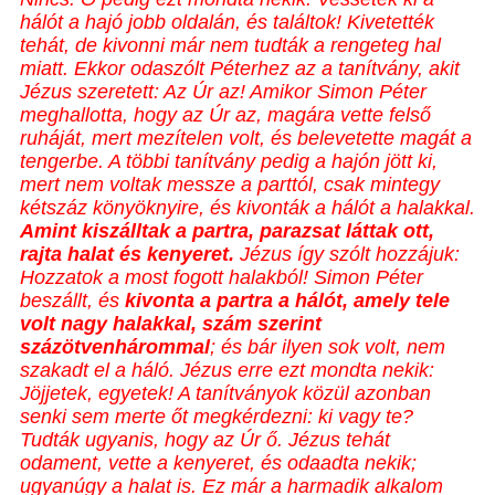
hálót a hajó jobb oldalán, és találtok! Kivetették
tehát, de kivonni már nem tudták a rengeteg hal
miatt. Ekkor odaszólt Péterhez az a tanítvány, akit
Jézus szeretett: Az Úr az! Amikor Simon Péter
meghallotta, hogy az Úr az, magára vette felső
ruháját, mert mezítelen volt, és belevetette magát a
tengerbe. A többi tanítvány pedig a hajón jött ki,
mert nem voltak messze a parttól, csak mintegy
kétszáz könyöknyire, és kivonták a hálót a halakkal.
Amint kiszálltak a partra, parazsat láttak ott,
rajta halat és kenyeret.
Jézus így szólt hozzájuk:
Hozzatok a most fogott halakból! Simon Péter
beszállt, és
kivonta a partra a hálót, amely tele
volt nagy halakkal, szám szerint
százötvenhárommal
; és bár ilyen sok volt, nem
szakadt el a háló. Jézus erre ezt mondta nekik:
Jöjjetek, egyetek! A tanítványok közül azonban
senki sem merte őt megkérdezni: ki vagy te?
Tudták ugyanis, hogy az Úr ő. Jézus tehát
odament, vette a kenyeret, és odaadta nekik;
ugyanúgy a halat is. Ez már a harmadik alkalom