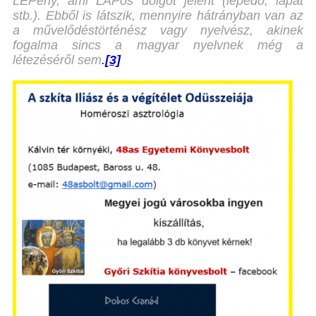
LEPény, ami LAPos dolgot jelent (lepedő, lapát
stb.). Ebből is látszik, mennyire hátrányban van az
a művelődéstörténész vagy nyelvész, akinek
fogalma sincs a magyar nyelvnek még a
létezéséről sem
.
[3]