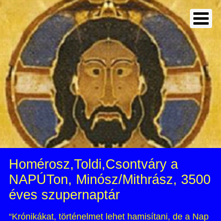
Homérosz,Toldi,Csontváry a
NAPÚTon, Minósz/Mithrász, 3500
éves szupernaptár
“Krónikákat, történelmet lehet hamisítani, de a Nap