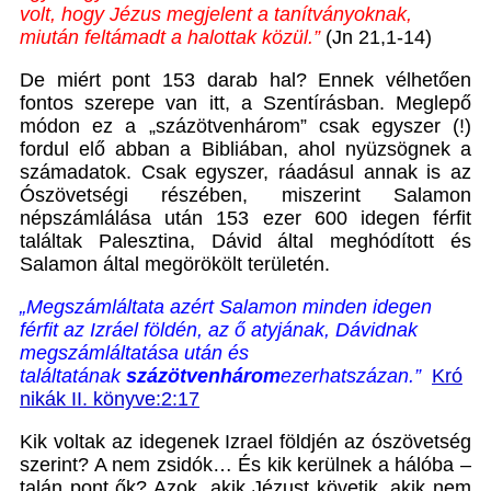
volt, hogy Jézus megjelent a tanítványoknak,
miután feltámadt a halottak közül.”
(Jn 21,1-14)
De miért pont 153 darab hal? Ennek vélhetően
fontos szerepe van itt, a Szentírásban. Meglepő
módon ez a „százötvenhárom” csak egyszer (!)
fordul elő abban a Bibliában, ahol nyüzsögnek a
számadatok. Csak egyszer, ráadásul annak is az
Ószövetségi részében, miszerint Salamon
népszámlálása után 153 ezer 600 idegen férfit
találtak Palesztina, Dávid által meghódított és
Salamon által megörökölt területén.
„Megszámláltata azért Salamon minden idegen
férfit az Izráel földén, az ő atyjának, Dávidnak
megszámláltatása után és
találtatának
százötvenhárom
ezerhatszázan.”
Kró
nikák II. könyve:2:17
Kik voltak az idegenek Izrael földjén az ószövetség
szerint? A nem zsidók… És kik kerülnek a hálóba –
talán pont ők? Azok, akik Jézust követik, akik nem