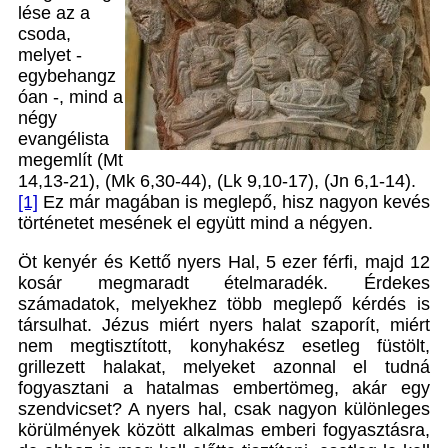
lése az a
csoda,
melyet -
egybehangz
óan -, mind a
négy
evangélista
megemlít (Mt
14,13-21), (Mk 6,30-44), (Lk 9,10-17), (Jn 6,1-14).
[1]
Ez már magában is meglepő, hisz nagyon kevés
történetet mesének el együtt mind a négyen.
Öt kenyér és Kettő nyers Hal, 5 ezer férfi, majd 12
kosár megmaradt ételmaradék. Érdekes
számadatok, melyekhez több meglepő kérdés is
társulhat. Jézus miért nyers halat szaporít, miért
nem megtisztított, konyhakész esetleg füstölt,
grillezett halakat, melyeket azonnal el tudná
fogyasztani a hatalmas embertömeg, akár egy
szendvicset? A nyers hal, csak nagyon különleges
körülmények között alkalmas emberi fogyasztásra,