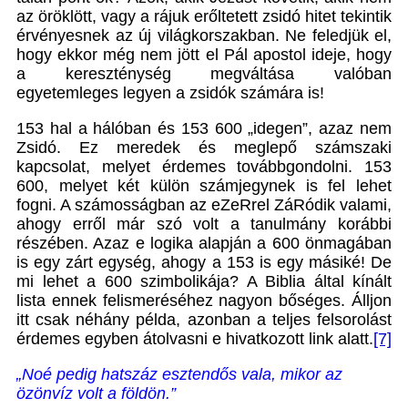
az öröklött, vagy a rájuk erőltetett zsidó hitet tekintik
érvényesnek az új világkorszakban. Ne feledjük el,
hogy ekkor még nem jött el Pál apostol ideje, hogy
a kereszténység megváltása valóban
egyetemleges legyen a zsidók számára is!
153 hal a hálóban és 153 600 „idegen”, azaz nem
Zsidó. Ez meredek és meglepő számszaki
kapcsolat, melyet érdemes továbbgondolni. 153
600, melyet két külön számjegynek is fel lehet
fogni. A számosságban az eZeRrel ZáRódik valami,
ahogy erről már szó volt a tanulmány korábbi
részében. Azaz e logika alapján a 600 önmagában
is egy zárt egység, ahogy a 153 is egy másiké! De
mi lehet a 600 szimbolikája? A Biblia által kínált
lista ennek felismeréséhez nagyon bőséges. Álljon
itt csak néhány példa, azonban a teljes felsorolást
érdemes egyben átolvasni e hivatkozott link alatt.
[7]
„Noé pedig hatszáz esztendős vala, mikor az
özönvíz volt a földön.”