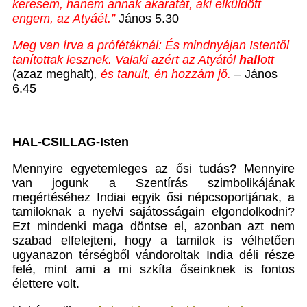
keresem, hanem annak akaratát, aki elküldött
engem, az Atyáét.
”
János 5.30
Meg van írva a prófétáknál: És mindnyájan Istentől
tanítottak lesznek. Valaki azért az Atyától
hall
ott
(azaz meghalt)
,
és tanult, én hozzám jő.
– János
6.45
HAL-CSILLAG-Isten
Mennyire egyetemleges az ősi tudás? Mennyire
van jogunk a Szentírás szimbolikájának
megértéséhez Indiai egyik ősi népcsoportjának, a
tamiloknak a nyelvi sajátosságain elgondolkodni?
Ezt mindenki maga döntse el, azonban azt nem
szabad elfelejteni, hogy a tamilok is vélhetően
ugyanazon térségből vándoroltak India déli része
felé, mint ami a mi szkíta őseinknek is fontos
élettere volt.