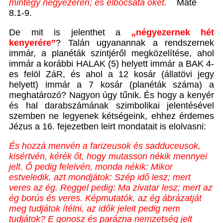
mintegy négyezeren; és elbocsátá őket.
Máté
8.1-9.
De mit is jelenthet a
„
négyezernek hét
kenyerére”
? Talán ugyanannak a rendszernek
immár, a planéták szintjéről megközelítése, ahol
immár a korábbi HALAK (5) helyett immár a BAK 4-
es felöl ZáR, és ahol a 12 kosár (állatövi jegy
helyett) immár a 7 kosár (planéták száma) a
meghatározó? Nagyon úgy tűnik. És hogy a kenyér
és hal darabszámának szimbolikai jelentésével
szemben ne legyenek kétségeink, ehhez érdemes
Jézus a 16. fejezetben leirt mondatait is elolvasni:
És hozzá menvén a farizeusok és sadduceusok,
kisértvén, kérék őt, hogy mutasson nékik mennyei
jelt.
Ő pedig felelvén, monda nékik: Mikor
estveledik, azt mondjátok: Szép idő lesz; mert
veres az ég.
Reggel pedig: Ma zivatar lesz; mert az
ég borús és veres. Képmutatók, az ég ábrázatját
meg tudjátok ítélni, az idők jeleit pedig nem
tudjátok?
E gonosz és parázna nemzetség jelt