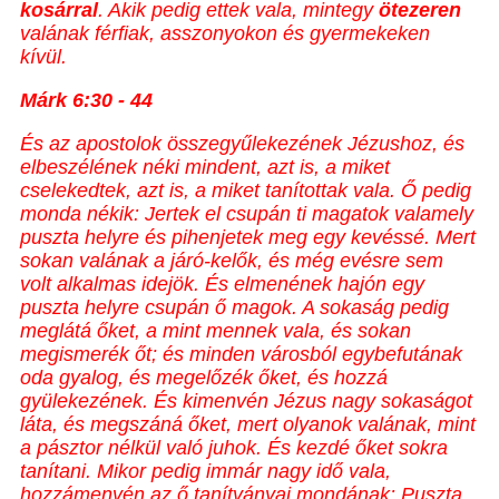
kosárral
. Akik pedig ettek vala, mintegy
ötezeren
valának férfiak, asszonyokon és gyermekeken
kívül.
Márk 6:30
- 44
És az apostolok összegyűlekezének Jézushoz, és
elbeszélének néki mindent, azt is, a miket
cselekedtek, azt is, a miket tanítottak vala. Ő pedig
monda nékik: Jertek el csupán ti magatok valamely
puszta helyre és pihenjetek meg egy kevéssé. Mert
sokan valának a járó-kelők, és még evésre sem
volt alkalmas idejök. És elmenének hajón egy
puszta helyre csupán ő magok. A sokaság pedig
meglátá őket, a mint mennek vala, és sokan
megismerék őt; és minden városból egybefutának
oda gyalog, és megelőzék őket, és hozzá
gyülekezének. És kimenvén Jézus nagy sokaságot
láta, és megszáná őket, mert olyanok valának, mint
a pásztor nélkül való juhok. És kezdé őket sokra
tanítani. Mikor pedig immár nagy idő vala,
hozzámenvén az ő tanítványai mondának: Puszta