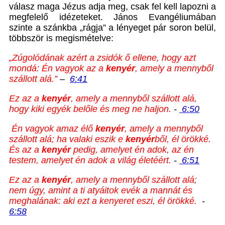
válasz maga Jézus adja meg, csak fel kell lapozni a
megfelelő idézeteket. János Evangéliumában
szinte a szánkba „rágja” a lényeget pár soron belül,
többször is megismételve:
„
Zúgolódának azért a zsidók ő ellene, hogy azt
mondá: Én vagyok az a
kenyér
, amely a mennyből
szállott alá.
”
–
6:41
Ez az a
kenyér
, amely a mennyből szállott alá,
hogy kiki egyék belőle és meg ne haljon.
-
6:50
Én vagyok amaz élő
kenyér
, amely a mennyből
szállott alá; ha valaki eszik e
kenyér
ből, él örökké.
És az a
kenyér
pedig, amelyet én adok, az én
testem, amelyet én adok a világ életéért.
-
6:51
Ez az a
kenyér
, amely a mennyből szállott alá;
nem úgy, amint a ti atyáitok evék a mannát és
meghalának: aki ezt a kenyeret eszi, él örökké.
-
6:58