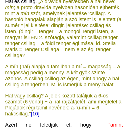
Hal és csillag.
„A dravida nyelvekben a hal neve:
mín
; a proto-dravida nyelvben hasonlóan ejthették,
mint a
mín
szót, amelynek jelentése ‘csillag’. A
hasonló hangalak alapján a szó istent is jelentett (a
sumér * jel kiejtése: dingir, jelentése: csillag és
isten. (dingir – tenger – a mongol Tengri isten, a
magyar isTEN 2. szótagja, valamint csillag tenger,
tenger csillag – a földi tenger égi mása, ld. Stella
Maris = Tenger Csillaga – nem-e az égi tenger
csillaga?
A mín (hal) alapja a tamilban a mí = magasság – a
magasság pedig a menny. A két gyök szinte
azonos. A csillag csillog az égen, mint ahogy a hal
csillog a tengerben. Mi is ismerjük a meny-halat.
Hal vagy csillag? A jelek között találjuk a 6-os
számot (6 vonal) + a hal rajzát/jelét, ami megfelel a
Plejádok régi tamil nevének: a-ru-mín = 6
hal/csillag.”
[10]
Azért ne feledjük el, hogy
“amint