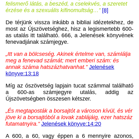
felismerő látás, a beszéd, a cselekvés, a szeretet
érzése és a szexuális kifinomultság…”
[8]
De térjünk vissza inkább a bibliai idézetekhez, de
most az Újszövetséghez, hisz a legismertebb 600-
as utalás itt található. 666, a Jelenések könyvének
fenevadjának számjegye.
„Itt van a bölcseség. Akinek értelme van, számlálja
meg a fenevad számát; mert emberi szám: és
annak száma hatszázhatvanhat.”
Jelenések
könyve:13:18
Míg az ószövetség lapjain tucat számmal található
a 600-as számjegyre utalás, addig az
Újszövetségben összesen kétszer.
„És megtaposták a borsajtót a városon kívül, és vér
jöve ki a borsajtóból a lovak zablájáig, ezer hatszáz
futamatnyira.”
Jelenések könyve:14:20
A 600, a 60, vagy éppen a 6 mennyire azonos,