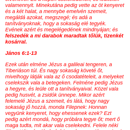
valamennyit. Minekutána pedig vette az öt kenyeret
és a két halat, a mennybe emelvén szemeit,
megáldá azokat, megszegé; és adá a
tanítványoknak, hogy a sokaság elé tegyék.
Evének azért és megelégedének mindnyájan; és
felszedék a mi darabok maradtak tőlük, tizenkét
kosárral.
János 6:1
-13
Ezek után elméne Jézus a galileai tengeren, a
Tiberiáson túl. És nagy sokaság követé őt,
mivelhogy látják vala az ő csodatételeit, a melyeket
cselekszik vala a betegeken. Felméne pedig Jézus
a hegyre, és leüle ott a tanítványaival. Közel vala
pedig husvét, a zsidók ünnepe. Mikor azért
felemelé Jézus a szemeit, és látá, hogy nagy
sokaság jő hozzá, monda Filepnek: Honnan
vegyünk kenyeret, hogy ehessenek ezek? Ezt
pedig azért mondá, hogy próbára tegye őt; mert ő
maga tudta, mit akar vala cselekedni. Felele néki