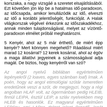
korszaka, a nagy vizsgáé a szeretet elsajátításából.
Ezt követően jön lép be a hatalmas idő-paradoxon,
az időcsapda, amikor lenullázódik az idő, elveszti
az idő a korábbi jelentőségét, funkcióját. A Halak
világkorszak végével érkezünk az időszakadékhoz,
annak minden tulajdonságával, melyet az vízöntő-
paradoxon elmélet próbál meghatározni.
5 Kenyér, ahol az 5 már érthető, de miért épp
kenyér? Mert könnyen megehető? Ráadásul miért
marad 12 kosárral? 12 kerek kosárral, ahol az égöv
a maga állatövi jegyeinek a számosságával adja
magát. De biztos, hogy kenyérről van szó?
Az angol nyelvű bibliában egyértelműen
lepényekről (2 loaves, egyes számban loaf) írnak. A
poén, hogy az angol etimológiai szótár ismeretlen
eredetűnek veszi a szót, de megjegyzi, hogy a régi
angolban HLAF volt, az ógermánban pedig HLEIB,
finnül LEIPA,
észtül LEIP, a szláv nyelvekben meg
HLEB és hasonlók.
Ez magyarul egyértelműen