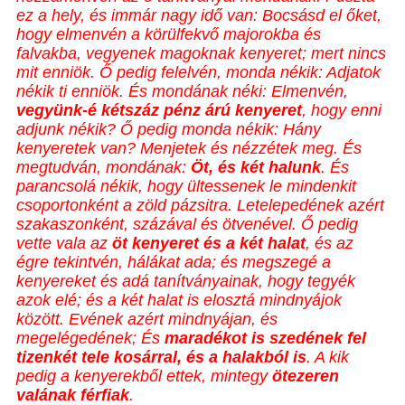
ez a hely, és immár nagy idő van: Bocsásd el őket,
hogy elmenvén a körülfekvő majorokba és
falvakba, vegyenek magoknak kenyeret; mert nincs
mit enniök. Ő pedig felelvén, monda nékik: Adjatok
nékik ti enniök. És mondának néki: Elmenvén,
vegyünk-é kétszáz pénz árú kenyeret
, hogy enni
adjunk nékik? Ő pedig monda nékik: Hány
kenyeretek van? Menjetek és nézzétek meg. És
megtudván, mondának:
Öt, és két halunk
. És
parancsolá nékik, hogy ültessenek le mindenkit
csoportonként a zöld pázsitra. Letelepedének azért
szakaszonként, százával és ötvenével. Ő pedig
vette vala az
öt kenyeret és a két halat
, és az
égre tekintvén, hálákat ada; és megszegé a
kenyereket és adá tanítványainak, hogy tegyék
azok elé; és a két halat is elosztá mindnyájok
között. Evének azért mindnyájan, és
megelégedének; És
maradékot is szedének fel
tizenkét tele kosárral, és a halakból is
. A kik
pedig a kenyerekből ettek, mintegy
ötezeren
valának férfiak
.