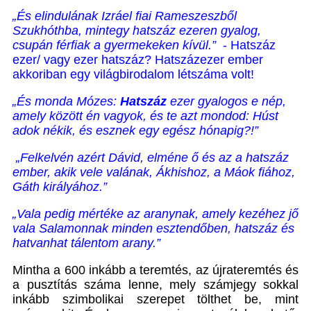
„És elindulának Izráel fiai Rameszeszből
Szukhóthba, mintegy hatszáz ezeren gyalog,
csupán férfiak a gyermekeken kívül.”
- Hatszáz
ezer/ vagy ezer hatszáz? Hatszázezer ember
akkoriban egy világbirodalom létszáma volt!
„És monda Mózes:
Hatszáz
ezer gyalogos e nép,
amely között én vagyok, és te azt mondod: Húst
adok nékik, és esznek egy egész hónapig?!”
„Felkelvén azért Dávid, elméne ő és az a hatszáz
ember, akik vele valának,
Ákhishoz, a Máok fiához,
Gáth királyához.”
„Vala pedig mértéke az aranynak, amely kezéhez jő
vala Salamonnak minden esztendőben, hatszáz és
hatvanhat tálentom arany.”
Mintha a 600 inkább a teremtés, az újrateremtés és
a pusztítás száma lenne, mely számjegy sokkal
inkább szimbolikai szerepet tölthet be, mint