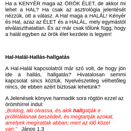
Ha a KENYÉR maga az ÖRÖK ÉLET, de akkor mi
lehet a HAL? Ha csak az asztrológia jelentését
nézzük, ott a válasz. A Hal maga a HALÁL! Kényér
és Hal, azaz az ÉLET és a HALÁL, mely egymástól
elválaszthatatlan. És az már csak tőlünk függ, hogy
a halál egyben az örök élet kezdete is legyen!
Hal-Halál-Hallás-hallgatás
A Hal-Halál kapcsolatról már szó volt, de hogy jön
ide a hallás, hallgatás? Hivatalosan semmi
kapcsolat sincs köztük. Nyelvészetileg vélhetőleg
nincs, de ebben azért biztosak lehetünk?
A Jelenések könyve harmadik sora rögtön ezzel az
örömhírrel indul:
„Boldog, aki olvassa, és akik
hall
gatják e
prófétálásnak beszédeit, és megtartják azokat,
amelyek megírattak abban; mert az idő közel
van.
”
János 1.3