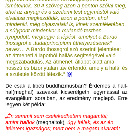
ismételnek. 30 A szöveg azon a ponton szólal meg,
ahol az anyagi és a szellemi test egymástól való
elválása megkezdődik, azon a ponton, ahol
mindenki, még olyasvalaki is, kinek szemléletében
a súlypont mindenkor a mulandó testben
nyugodott, megtegye a lépést, amelyet a Bardo
thossgrol a „tudatprincípium áthelyezésének"
nevez
… A Bardo thossgrol szó szerinti jelentése:
az átmeneti állapotból hallás segítségével való
megszabadulás. Az átmeneti állapot alatt ama
hosszú és bizonytalan táv értendő, amely a halál és
a születés között létezik.”
[9]
De csak a tibeti buddhizmusban? Érdemes a hall-
hal(meghal) szavakat kicserélgetni egymással az
evangélium soraiban, az eredmény meglepő. Erre
legyen két példa:
„
Én semmit sem cselekedhetem magamtól;
amint
hall
ok
(meghaltok)
, úgy ítélek, és az én
ítéletem igazságos; mert nem a magam akaratát