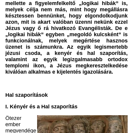
mellette a figyelemfelkeltő „logikai hibák” is,
melyek célja nem más, mint hogy megállásra
késztessen bennünket, hogy elgondolkodjunk
azon, mit is akart valóban üzenni nekünk ezzel
Jézus vagy ő rá hivatkozó Evangélisták. De e
„logikai hibák” egyben „megoldó kulcsként” is
funkcionálnak, melyek megértése hasznos
üzenet is számunkra. Az egyik legismertebb
jézusi csoda, a kenyér és hal szaporítás,
valamint az egyik legizgalmasabb ortodox
templomi ikon, a Jézus megkeresztelkedése
kiválóan alkalmas e kijelentés igazolására.
Hal szaporítások
I. Kényér és a Hal szaporítás
Ötezer
ember
megvendége