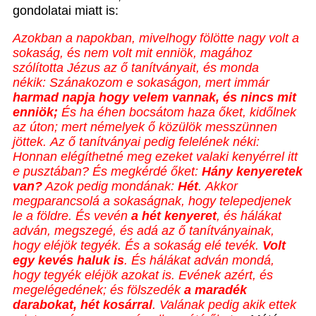
gondolatai miatt is:
Azokban a napokban, mivelhogy fölötte nagy volt a
sokaság, és nem volt mit enniök, magához
szólította Jézus az ő tanítványait, és monda
nékik:
Szánakozom e sokaságon, mert immár
harmad napja hogy velem vannak, és nincs mit
enniök;
És ha éhen bocsátom haza őket, kidőlnek
az úton; mert némelyek ő közülök messzünnen
jöttek.
Az ő tanítványai pedig felelének néki:
Honnan elégíthetné meg ezeket valaki kenyérrel itt
e pusztában?
És megkérdé őket:
Hány kenyeretek
van?
Azok pedig mondának:
Hét
.
Akkor
megparancsolá a sokaságnak, hogy telepedjenek
le a földre. És vevén
a hét kenyeret
, és hálákat
adván, megszegé, és adá az ő tanítványainak,
hogy eléjök tegyék. És a sokaság elé tevék.
Volt
egy kevés haluk is
. És hálákat adván mondá,
hogy tegyék eléjök azokat is.
Evének azért, és
megelégedének; és fölszedék
a maradék
darabokat, hét kosárral
.
Valának pedig akik ettek