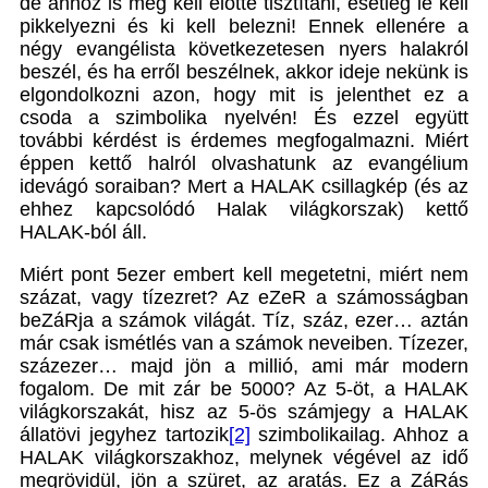
de ahhoz is meg kell előtte tisztítani, esetleg le kell
pikkelyezni és ki kell belezni! Ennek ellenére a
négy evangélista következetesen nyers halakról
beszél, és ha erről beszélnek, akkor ideje nekünk is
elgondolkozni azon, hogy mit is jelenthet ez a
csoda a szimbolika nyelvén! És ezzel együtt
további kérdést is érdemes megfogalmazni. Miért
éppen kettő halról olvashatunk az evangélium
idevágó soraiban? Mert a HALAK csillagkép (és az
ehhez kapcsolódó Halak világkorszak) kettő
HALAK-ból áll.
Miért pont 5ezer embert kell megetetni, miért nem
százat, vagy tízezret? Az eZeR a számosságban
beZáRja a számok világát. Tíz, száz, ezer… aztán
már csak ismétlés van a számok neveiben. Tízezer,
százezer… majd jön a millió, ami már modern
fogalom. De mit zár be 5000? Az 5-öt, a HALAK
világkorszakát, hisz az 5-ös számjegy a HALAK
állatövi jegyhez tartozik
[2]
szimbolikailag. Ahhoz a
HALAK világkorszakhoz, melynek végével az idő
megrövidül, jön a szüret, az aratás. Ez a ZáRás