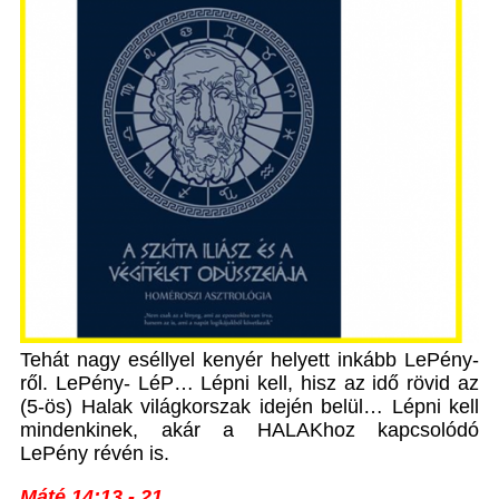
Tehát nagy eséllyel kenyér helyett inkább LePény-
ről. LePény- LéP… Lépni kell, hisz az idő rövid az
(5-ös) Halak világkorszak idején belül… Lépni kell
mindenkinek, akár a HALAKhoz kapcsolódó
LePény révén is.
Máté 14:13
- 21