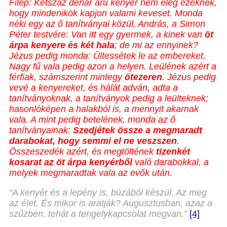
Filep: Kétszáz dénár árú kenyér nem elég ezeknek,
hogy mindenikök kapjon valami keveset. Monda
néki egy az ő tanítványai közül, András, a Simon
Péter testvére: Van itt egy gyermek, a kinek van
öt
árpa kenyere és két hala
; de mi az ennyinek?
Jézus pedig monda: Ültessétek le az embereket.
Nagy fű vala pedig azon a helyen. Leülének azért a
férfiak, számszerint mintegy
ötezeren
. Jézus pedig
vevé a kenyereket, és hálát adván, adta a
tanítványoknak, a tanítványok pedig a leülteknek;
hasonlóképen a halakból is, a mennyit akarnak
vala. A mint pedig betelének, monda az ő
tanítványainak:
Szedjétek össze a megmaradt
darabokat,
hogy semmi el ne veszszen
.
Összeszedék azért, és megtöltének
tizenkét
kosarat az öt árpa kenyérből
való darabokkal, a
melyek megmaradtak vala az evők után.
“A kenyér és a lepény is, búzából készül. Az meg
az élet. És mikor is aratják? Augusztusban, azaz a
szűzben, tehát a tengelykapcsolat megvan.”
[4]