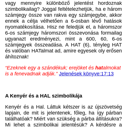
vagy mennyire különböző jelentést hordoznak
szimbolikailag? Joggal feltételezhetjük, ha e három
számjegy össze van rakva egy számjegybe, akkor
ennek a célja vélhetően a 6-osban lévő hatások
nyomatékosítása. Hisz ne feledjük el, a háromszor
6-os számjegy háromszori összevonása formailag
ugyanazt eredményezi, mint a 600, 60, 6-os
számjegyek összeadása. A HAT (6), tényleg HAT
és valóban HATalmat ad, amire egyesek oly erősen
áhítoznak!
“Ezeknek egy a szándékuk; erejöket és
hat
almokat
is a fenevadnak adják.”
Jelenések könyve:17:13
A Kenyér és a HAL szimbolikája
Kenyér és a Hal. Láttuk kétszer is az újszövetség
lapjain, de mit is jelentenek, főleg, ha így párban
találhatóak? Miért van szükség a párba állításukra?
Mi lehet a szimbolikai jelentésük? A kérdésre a