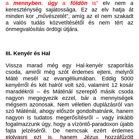
a
mennyben
,
úgy
a
földön
is”
elv nem a
kereszténység sajátossága. Ez az elv hatja át
minden kor „művészetét”, amíg az el nem szakadt
a valós tudás közvetítésétől és nem tért az
önmegvalósítás ördögi útjára.
III. Kenyér és Hal
Vissza marad még egy Hal-kenyér szaporítás
csoda, amiről még szót érdemes ejteni, melyről
Máté mesél az evangéliumában. Eddig 5000
kenyérről és két halról volt szó, valamint 12 kosár
maradékról – és Máténál szereplő másik csoda
nagyon megegyezik ezzel, bár a mennyiségek
mégsem azonosak. Nem véletlen duplázásról van
szó Máténál, ahogy először gondolhatnánk, hanem
nagyon is tudatos megerősítésről – vagy inkább
fogalmazzunk úgy, hogy a vízöntő-paradoxon újabb
fajta jelzéséről. De nemcsak ezért érdemes
elolvasni ezt is, hanem Jézus hozzáfűzött