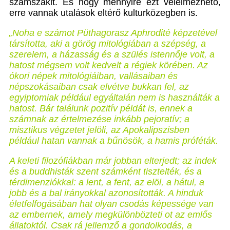
számszakit. És hogy mennyire ezt vélelmezhető,
erre vannak utalások eltérő kulturközegben is.
„Noha e számot Püthagorasz Aphrodité képzetével
társította, aki a görög mitológiában a szépség, a
szerelem, a házasság és a szülés istennője volt, a
hatost mégsem volt kedvelt a régiek körében. Az
ókori népek mitológiáiban, vallásaiban és
népszokásaiban csak elvétve bukkan fel, az
egyiptomiak például egyáltalán nem is használták a
hatost. Bár találunk pozitív példát is, ennek a
számnak az értelmezése inkább pejoratív; a
misztikus végzetet jelöli, az Apokalipszisben
például hatan vannak a bűnösök, a hamis próféták.
A keleti filozófiákban már jobban elterjedt; az indek
és a buddhisták szent számként tisztelték, és a
térdimenziókkal: a lent, a fent, az elöl, a hátul, a
jobb és a bal irányokkal azonosították. A hinduk
életfelfogásában hat olyan csodás képessége van
az embernek, amely megkülönbözteti ot az emlős
állatoktól. Csak rá jellemző a gondolkodás, a