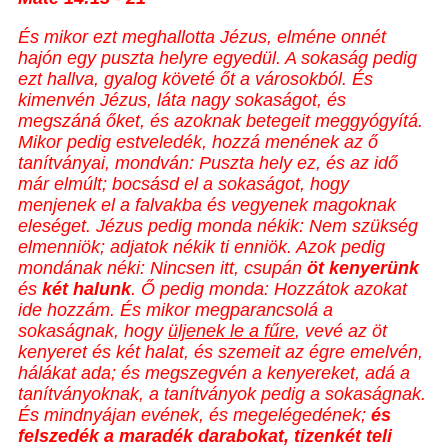
És mikor ezt meghallotta Jézus, elméne onnét
hajón egy puszta helyre egyedül. A sokaság
pedig
ezt hallva, gyalog követé őt a városokból. És
kimenvén Jézus, láta nagy sokaságot, és
megszáná őket, és azoknak betegeit meggyógyítá.
Mikor pedig estveledék, hozzá menének az ő
tanítványai, mondván: Puszta hely ez, és az idő
már elmúlt; bocsásd el a sokaságot, hogy
menjenek el a falvakba és vegyenek magoknak
eleséget. Jézus pedig monda nékik: Nem szükség
elmenniök; adjatok nékik ti enniök. Azok pedig
mondának néki: Nincsen itt, csupán
öt kenyerünk
és
két halunk
. Ő pedig monda: Hozzátok azokat
ide hozzám. És mikor megparancsolá a
sokaságnak, hogy
üljenek le a fűre
, vevé az öt
kenyeret és két halat, és szemeit az égre emelvén,
hálákat ada; és megszegvén a kenyereket, adá a
tanítványoknak, a tanítványok pedig a sokaságnak.
És mindnyájan evének, és megelégedének;
és
felszedék a maradék darabokat, tizenkét teli