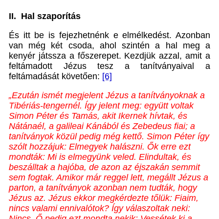
II. Hal szaporítás
És itt be is fejezhetnénk e elmélkedést. Azonban
van még két csoda, ahol szintén a hal meg a
kenyér játssza a főszerepet. Kezdjük azzal, amit a
feltámadott Jézus tesz a tanítványaival a
feltámadását követően:
[6]
„Ezután ismét megjelent Jézus a tanítványoknak a
Tibériás-tengernél. Így jelent meg: együtt voltak
Simon Péter és Tamás, akit Ikernek hívtak, és
Nátánaél, a galileai Kánából és Zebedeus fiai; a
tanítványok közül pedig még kettő. Simon Péter így
szólt hozzájuk: Elmegyek halászni. Ők erre ezt
mondták: Mi is elmegyünk veled. Elindultak, és
beszálltak a hajóba, de azon az éjszakán semmit
sem fogtak. Amikor már reggel lett, megállt Jézus a
parton, a tanítványok azonban nem tudták, hogy
Jézus az. Jézus ekkor megkérdezte tőlük: Fiaim,
nincs valami ennivalótok? Így válaszoltak neki:
Nincs. Ő pedig ezt mondta nekik: Vessétek ki a