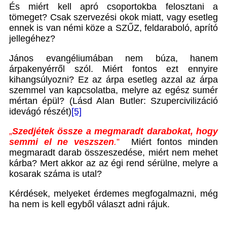
És miért kell apró csoportokba felosztani a
tömeget? Csak szervezési okok miatt, vagy esetleg
ennek is van némi köze a SZŰZ, feldaraboló, aprító
jellegéhez?
János evangéliumában nem búza, hanem
árpakenyérről szól. Miért fontos ezt ennyire
kihangsúlyozni? Ez az árpa esetleg azzal az árpa
szemmel van kapcsolatba, melyre az egész sumér
mértan épül? (Lásd Alan Butler: Szupercivilizáció
idevágó részét)
[5]
„
Szedjétek össze a megmaradt darabokat, hogy
semmi el ne veszszen
.
”
Miért fontos minden
megmaradt darab összeszedése, miért nem mehet
kárba? Mert akkor az az égi rend sérülne, melyre a
kosarak száma is utal?
Kérdések, melyeket érdemes megfogalmazni, még
ha nem is kell egyből választ adni rájuk.