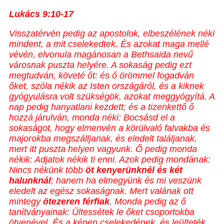
Lukács 9:10
-17
Visszatérvén pedig az apostolok, elbeszélének néki
mindent, a mit cselekedtek. És azokat maga mellé
vévén, elvonula magánosan a Bethsaida nevű
városnak puszta helyére. A sokaság pedig ezt
megtudván, követé őt: és ő örömmel fogadván
őket, szóla nékik az Isten országáról, és a kiknek
gyógyulásra volt szükségök, azokat meggyógyítá. A
nap pedig hanyatlani kezdett; és a tizenkettő ő
hozzá járulván, monda néki: Bocsásd el a
sokaságot, hogy elmenvén a körülvaló falvakba és
majorokba megszálljanak, és eledelt találjanak,
mert itt puszta helyen vagyunk. Ő pedig monda
nékik: Adjatok nékik ti enni. Azok pedig mondának:
Nincs nékünk több
öt kenyerünknél és két
halunknál
; hanem ha elmegyünk és mi veszünk
eledelt az egész sokaságnak. Mert valának ott
mintegy
ötezeren férfiak
. Monda pedig az ő
tanítványainak: Ültessétek le őket csoportokba
ötvenével. És a képen cselekedének, és leülteték